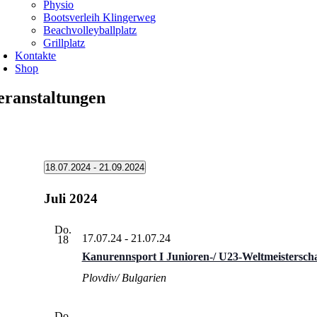
Physio
Bootsverleih Klingerweg
Beachvolleyballplatz
Grillplatz
Kontakte
Shop
eranstaltungen
Veranstaltungen
18.07.2024
 - 
21.09.2024
Datum
wählen.
Juli 2024
Do.
17.07.24
-
21.07.24
18
Kanurennsport I Junioren-/ U23-Weltmeisterscha
Plovdiv/ Bulgarien
Do.