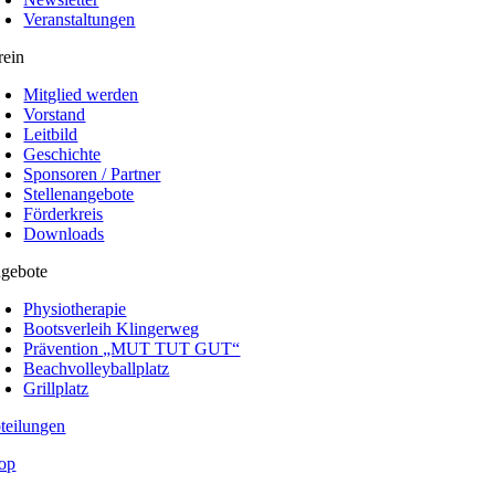
Veranstaltungen
rein
Mitglied werden
Vorstand
Leitbild
Geschichte
Sponsoren / Partner
Stellenangebote
Förderkreis
Downloads
gebote
Physiotherapie
Bootsverleih Klingerweg
Prävention „MUT TUT GUT“
Beachvolleyballplatz
Grillplatz
teilungen
op