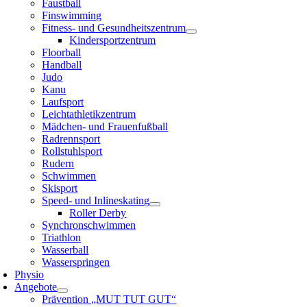
Faustball
Finswimming
Fitness- und Gesundheitszentrum
Kindersportzentrum
Floorball
Handball
Judo
Kanu
Laufsport
Leichtathletikzentrum
Mädchen- und Frauenfußball
Radrennsport
Rollstuhlsport
Rudern
Schwimmen
Skisport
Speed- und Inlineskating
Roller Derby
Synchronschwimmen
Triathlon
Wasserball
Wasserspringen
Physio
Angebote
Prävention „MUT TUT GUT“