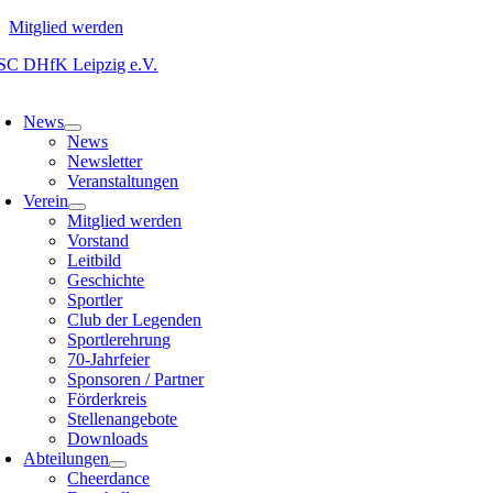
Mitglied werden
Zum
Inhalt
oggle
springen
avigation
News
News
Newsletter
Veranstaltungen
Verein
Mitglied werden
Vorstand
Leitbild
Geschichte
Sportler
Club der Legenden
Sportlerehrung
70-Jahrfeier
Sponsoren / Partner
Förderkreis
Stellenangebote
Downloads
Abteilungen
Cheerdance