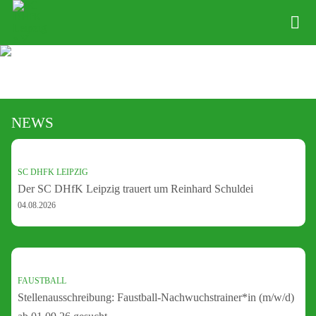
Zum
Inhalt
Tog
springen
Nav
News
Verein
NEWS
Abteilungen
Physio
SC DHFK LEIPZIG
Der SC DHfK Leipzig trauert um Reinhard Schuldei
Angebote
04.08.2026
Kontakte
Shop
FAUSTBALL
Stellenausschreibung: Faustball-Nachwuchstrainer*in (m/w/d)