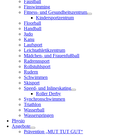
Faustball
Finswimming
Fitness- und Gesundheitszentrum
Kindersportzentrum
Floorball
Handball
Judo
Kanu
Laufsport
Leichtathletikzentrum
Mädchen- und Frauenfußball
Radrennsport
Rollstuhlsport
Rudern
Schwimmen
Skisport
Speed- und Inlineskating
Roller Derby
Synchronschwimmen
Triathlon
Wasserball
Wasserspringen
Physio
Angebote
Prävention „MUT TUT GUT“