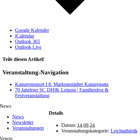
Google Kalender
iCalendar
Outlook 365
Outlook Live
Teile diesen Artikel!
Facebook
X
WhatsApp
Telegram
Veranstaltung-Navigation
Kanurennsport I 8. Markranstädter Kanuregatta
70 Jahrfeier SC DHfK Leipzig | Familienfest &
Festveranstaltung
News
Details
News
Newsletter
Datum:
14.09.24
Veranstaltungen
Veranstaltungskategorie:
Leichtathletik
Verein