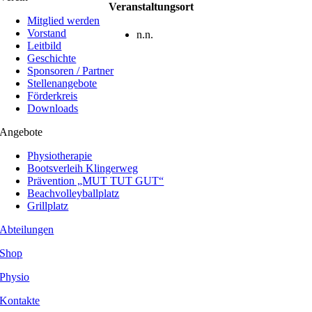
Veranstaltungsort
Mitglied werden
Vorstand
n.n.
Leitbild
Geschichte
Sponsoren / Partner
Stellenangebote
Förderkreis
Downloads
Angebote
Physiotherapie
Bootsverleih Klingerweg
Prävention „MUT TUT GUT“
Beachvolleyballplatz
Grillplatz
Abteilungen
Shop
Physio
Kontakte