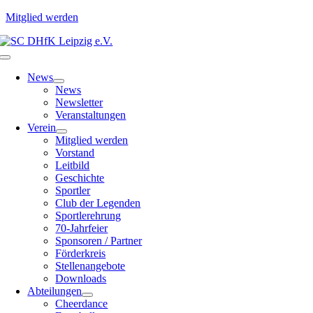
Mitglied werden
Zum
Inhalt
Toggle
springen
Navigation
News
News
Newsletter
Veranstaltungen
Verein
Mitglied werden
Vorstand
Leitbild
Geschichte
Sportler
Club der Legenden
Sportlerehrung
70-Jahrfeier
Sponsoren / Partner
Förderkreis
Stellenangebote
Downloads
Abteilungen
Cheerdance