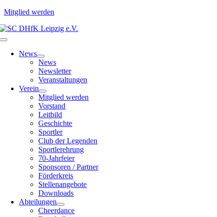
Mitglied werden
Zum
Inhalt
Toggle
springen
Navigation
News
News
Newsletter
Veranstaltungen
Verein
Mitglied werden
Vorstand
Leitbild
Geschichte
Sportler
Club der Legenden
Sportlerehrung
70-Jahrfeier
Sponsoren / Partner
Förderkreis
Stellenangebote
Downloads
Abteilungen
Cheerdance