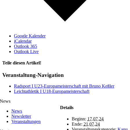
Google Kalender
iCalendar
Outlook 365
Outlook Live
Teile diesen Artikel!
Facebook
X
WhatsApp
Telegram
Veranstaltung-Navigation
Radsport I U23-Europameisterschaft mit Bruno Keßler
Leichtathletik I U18-Europameisterschaft
News
Details
News
Newsletter
Beginn:
17.07.24
Veranstaltungen
Ende:
21.07.24
Veranstaltungskategorie:
Kanu