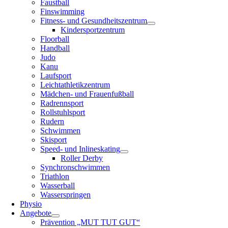
Faustball
Finswimming
Fitness- und Gesundheitszentrum
Kindersportzentrum
Floorball
Handball
Judo
Kanu
Laufsport
Leichtathletikzentrum
Mädchen- und Frauenfußball
Radrennsport
Rollstuhlsport
Rudern
Schwimmen
Skisport
Speed- und Inlineskating
Roller Derby
Synchronschwimmen
Triathlon
Wasserball
Wasserspringen
Physio
Angebote
Prävention „MUT TUT GUT“