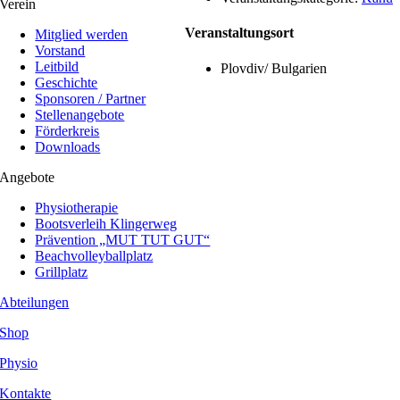
Verein
Veranstaltungsort
Mitglied werden
Vorstand
Leitbild
Plovdiv/ Bulgarien
Geschichte
Sponsoren / Partner
Stellenangebote
Förderkreis
Downloads
Angebote
Physiotherapie
Bootsverleih Klingerweg
Prävention „MUT TUT GUT“
Beachvolleyballplatz
Grillplatz
Abteilungen
Shop
Physio
Kontakte