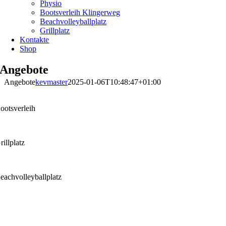
Physio
Bootsverleih Klingerweg
Beachvolleyballplatz
Grillplatz
Kontakte
Shop
Angebote
Angebote
kevmaster
2025-01-06T10:48:47+01:00
ootsverleih
rillplatz
eachvolleyballplatz