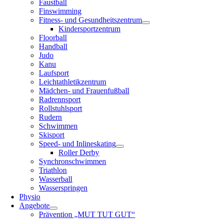
Faustball
Finswimming
Fitness- und Gesundheitszentrum
Kindersportzentrum
Floorball
Handball
Judo
Kanu
Laufsport
Leichtathletikzentrum
Mädchen- und Frauenfußball
Radrennsport
Rollstuhlsport
Rudern
Schwimmen
Skisport
Speed- und Inlineskating
Roller Derby
Synchronschwimmen
Triathlon
Wasserball
Wasserspringen
Physio
Angebote
Prävention „MUT TUT GUT“