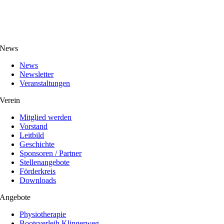
News
News
Newsletter
Veranstaltungen
Verein
Mitglied werden
Vorstand
Leitbild
Geschichte
Sponsoren / Partner
Stellenangebote
Förderkreis
Downloads
Angebote
Physiotherapie
Bootsverleih Klingerweg