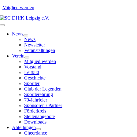
Mitglied werden
Zum
Inhalt
Toggle
springen
Navigation
News
News
Newsletter
Veranstaltungen
Verein
Mitglied werden
Vorstand
Leitbild
Geschichte
Sportler
Club der Legenden
Sportlerehrung
70-Jahrfeier
Sponsoren / Partner
Förderkreis
Stellenangebote
Downloads
Abteilungen
Cheerdance