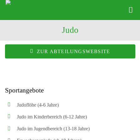
Zum
Inhalt
Tog
springen
Nav
Judo
News
Verein
ZUR ABTEILUNGSWEBSITE
Abteilungen
Physio
Sportangebote
Angebote
Kontakte
Judoflöhe (4-6 Jahre)
Judo im Kinderbereich (6-12 Jahre)
Shop
Judo im Jugendbereich (13-18 Jahre)