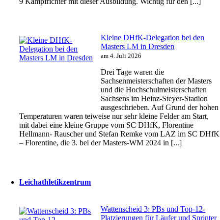
9 Kampfrichter mit dieser Ausbildung. Wichtig für den [...]
Kleine DHfK-Delegation bei den
Masters LM in Dresden
am 4. Juli 2026
Drei Tage waren die
Sachsenmeisterschaften der Masters
und die Hochschulmeisterschaften
Sachsens im Heinz-Steyer-Stadion
ausgeschrieben. Auf Grund der hohen
Temperaturen waren teiweise nur sehr kleine Felder am Start,
mit dabei eine kleine Gruppe vom SC DHfK, Florentine
Hellmann- Rauscher und Stefan Remke vom LAZ im SC DHfK
– Florentine, die 3. bei der Masters-WM 2024 in [...]
Leichathletikzentrum
Wattenscheid 3: PBs und Top-12-
Platzierungen für Läufer und Sprinter