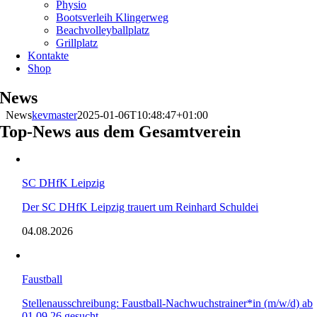
Physio
Bootsverleih Klingerweg
Beachvolleyballplatz
Grillplatz
Kontakte
Shop
News
News
kevmaster
2025-01-06T10:48:47+01:00
Top-News aus dem Gesamtverein
SC DHfK Leipzig
Der SC DHfK Leipzig trauert um Reinhard Schuldei
04.08.2026
Faustball
Stellenausschreibung: Faustball-Nachwuchstrainer*in (m/w/d) ab
01.09.26 gesucht