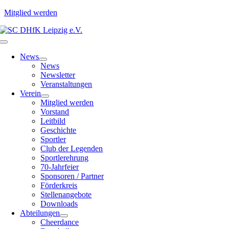
Mitglied werden
Zum
Inhalt
Toggle
springen
Navigation
News
News
Newsletter
Veranstaltungen
Verein
Mitglied werden
Vorstand
Leitbild
Geschichte
Sportler
Club der Legenden
Sportlerehrung
70-Jahrfeier
Sponsoren / Partner
Förderkreis
Stellenangebote
Downloads
Abteilungen
Cheerdance