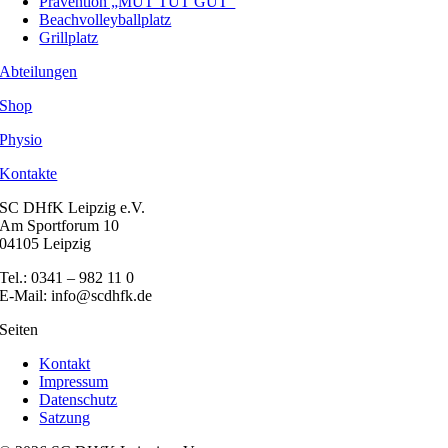
Prävention „MUT TUT GUT“
Beachvolleyballplatz
Grillplatz
Abteilungen
Shop
Physio
Kontakte
SC DHfK Leipzig e.V.
Am Sportforum 10
04105 Leipzig
Tel.: 0341 – 982 11 0
E-Mail: info@scdhfk.de
Seiten
Kontakt
Impressum
Datenschutz
Satzung