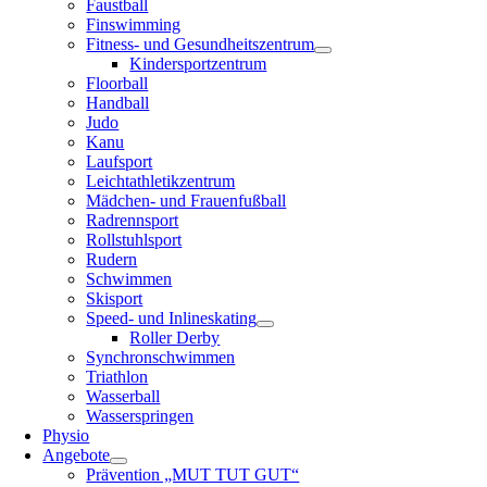
Faustball
Finswimming
Fitness- und Gesundheitszentrum
Kindersportzentrum
Floorball
Handball
Judo
Kanu
Laufsport
Leichtathletikzentrum
Mädchen- und Frauenfußball
Radrennsport
Rollstuhlsport
Rudern
Schwimmen
Skisport
Speed- und Inlineskating
Roller Derby
Synchronschwimmen
Triathlon
Wasserball
Wasserspringen
Physio
Angebote
Prävention „MUT TUT GUT“