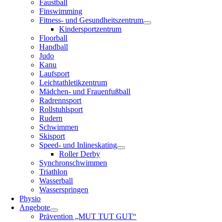
Faustball
Finswimming
Fitness- und Gesundheitszentrum
Kindersportzentrum
Floorball
Handball
Judo
Kanu
Laufsport
Leichtathletikzentrum
Mädchen- und Frauenfußball
Radrennsport
Rollstuhlsport
Rudern
Schwimmen
Skisport
Speed- und Inlineskating
Roller Derby
Synchronschwimmen
Triathlon
Wasserball
Wasserspringen
Physio
Angebote
Prävention „MUT TUT GUT“