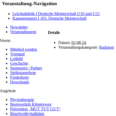
Facebook
X
WhatsApp
Telegram
Veranstaltung-Navigation
Leichtathletik I Deutsche Meisterschaft U16 und U21
Kanurennsport I 103. Deutsche Meisterschaft
Newsletter
Veranstaltungen
Details
Verein
Datum:
02.08.24
Veranstaltungskategorie:
Radsport
Mitglied werden
Vorstand
Leitbild
Geschichte
Sponsoren / Partner
Stellenangebote
Förderkreis
Downloads
Angebote
Physiotherapie
Bootsverleih Klingerweg
Prävention „MUT TUT GUT“
Beachvolleyballplatz