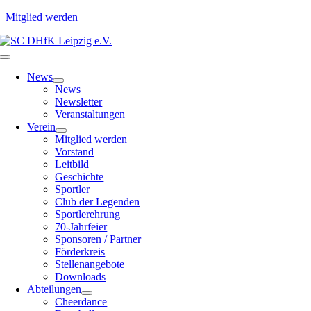
Mitglied werden
Zum
Inhalt
Toggle
springen
Navigation
News
News
Newsletter
Veranstaltungen
Verein
Mitglied werden
Vorstand
Leitbild
Geschichte
Sportler
Club der Legenden
Sportlerehrung
70-Jahrfeier
Sponsoren / Partner
Förderkreis
Stellenangebote
Downloads
Abteilungen
Cheerdance