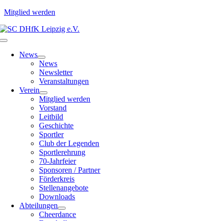
Mitglied werden
Zum
Inhalt
Toggle
springen
Navigation
News
News
Newsletter
Veranstaltungen
Verein
Mitglied werden
Vorstand
Leitbild
Geschichte
Sportler
Club der Legenden
Sportlerehrung
70-Jahrfeier
Sponsoren / Partner
Förderkreis
Stellenangebote
Downloads
Abteilungen
Cheerdance