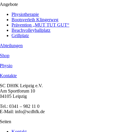
Angebote
Physiotherapie
Bootsverleih Klingerweg
Prävention „MUT TUT GUT“
Beachvolleyballplatz
Grillplatz
Abteilungen
Shop
Physio
Kontakte
SC DHfK Leipzig e.V.
Am Sportforum 10
04105 Leipzig
Tel.: 0341 – 982 11 0
E-Mail: info@scdhfk.de
Seiten
Kontakt