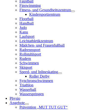
Faustball
Finswimming
Fitness- und Gesundheitszentrum
Kindersportzentrum
Floorball
Handball
Judo
Kanu
Laufsport
Leichtathletikzentrum
Mädchen- und Frauenfußball
Radrennsport
Rollstuhlsport
Rudern
Schwimmen
Skisport
Speed- und Inlineskating
Roller Derby
Synchronschwimmen
Triathlon
Wasserball
Wasserspringen
Physio
Angebote
Prävention „MUT TUT GUT“