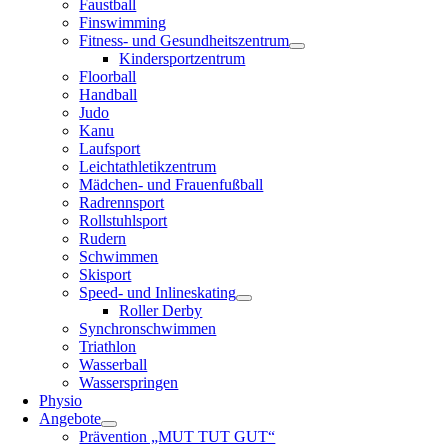
Faustball
Finswimming
Fitness- und Gesundheitszentrum
Kindersportzentrum
Floorball
Handball
Judo
Kanu
Laufsport
Leichtathletikzentrum
Mädchen- und Frauenfußball
Radrennsport
Rollstuhlsport
Rudern
Schwimmen
Skisport
Speed- und Inlineskating
Roller Derby
Synchronschwimmen
Triathlon
Wasserball
Wasserspringen
Physio
Angebote
Prävention „MUT TUT GUT“