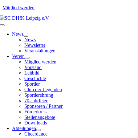
Mitglied werden
Zum
Inhalt
Toggle
springen
Navigation
News
News
Newsletter
Veranstaltungen
Verein
Mitglied werden
Vorstand
Leitbild
Geschichte
Sportler
Club der Legenden
Sportlerehrung
70-Jahrfeier
Sponsoren / Partner
Förderkreis
Stellenangebote
Downloads
Abteilungen
Cheerdance