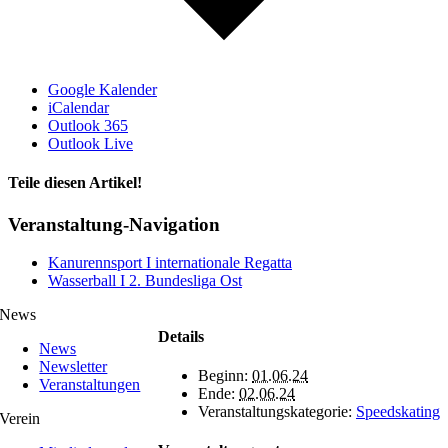
Google Kalender
iCalendar
Outlook 365
Outlook Live
Teile diesen Artikel!
Facebook
X
WhatsApp
Telegram
Veranstaltung-Navigation
Kanurennsport I internationale Regatta
Wasserball I 2. Bundesliga Ost
News
Details
News
Newsletter
Beginn:
01.06.24
Veranstaltungen
Ende:
02.06.24
Veranstaltungskategorie:
Speedskating
Verein