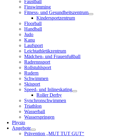
Faustball
Finswimming
Fitness- und Gesundheitszentrum
Kindersportzentrum
Floorball
Handball
Judo
Kanu
Laufsport
Leichtathletikzentrum
Mädchen- und Frauenfußball
Radrennsport
Rollstuhlsport
Rudern
Schwimmen
Skisport
Speed- und Inlineskating
Roller Derby
Synchronschwimmen
Triathlon
Wasserball
Wasserspringen
Physio
Angebote
Prävention „MUT TUT GUT“