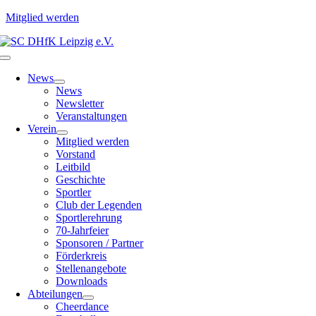
Mitglied werden
Zum
Inhalt
Toggle
springen
Navigation
News
News
Newsletter
Veranstaltungen
Verein
Mitglied werden
Vorstand
Leitbild
Geschichte
Sportler
Club der Legenden
Sportlerehrung
70-Jahrfeier
Sponsoren / Partner
Förderkreis
Stellenangebote
Downloads
Abteilungen
Cheerdance