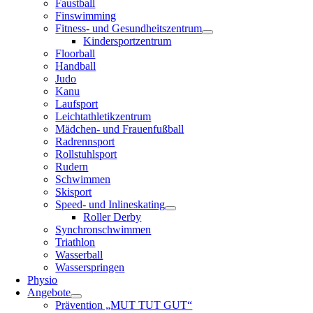
Faustball
Finswimming
Fitness- und Gesundheitszentrum
Kindersportzentrum
Floorball
Handball
Judo
Kanu
Laufsport
Leichtathletikzentrum
Mädchen- und Frauenfußball
Radrennsport
Rollstuhlsport
Rudern
Schwimmen
Skisport
Speed- und Inlineskating
Roller Derby
Synchronschwimmen
Triathlon
Wasserball
Wasserspringen
Physio
Angebote
Prävention „MUT TUT GUT“