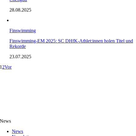
28.08.2025
Finswimming
Finswimming-EM 2025: SC DHfK-Athlet:innen holen Titel und
Rekorde
23.07.2025
1
2
Vor
News
News