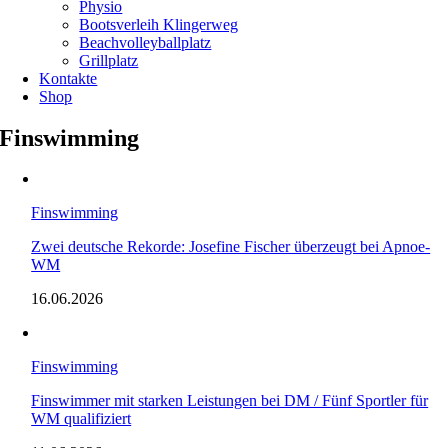
Physio
Bootsverleih Klingerweg
Beachvolleyballplatz
Grillplatz
Kontakte
Shop
Finswimming
Finswimming
Zwei deutsche Rekorde: Josefine Fischer überzeugt bei Apnoe-
WM
16.06.2026
Finswimming
Finswimmer mit starken Leistungen bei DM / Fünf Sportler für
WM qualifiziert