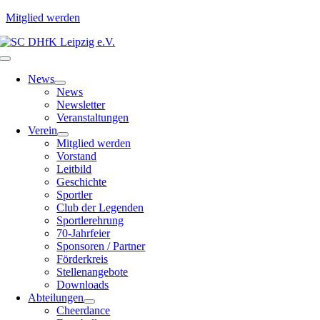
Mitglied werden
Zum
Inhalt
Toggle
springen
Navigation
News
News
Newsletter
Veranstaltungen
Verein
Mitglied werden
Vorstand
Leitbild
Geschichte
Sportler
Club der Legenden
Sportlerehrung
70-Jahrfeier
Sponsoren / Partner
Förderkreis
Stellenangebote
Downloads
Abteilungen
Cheerdance