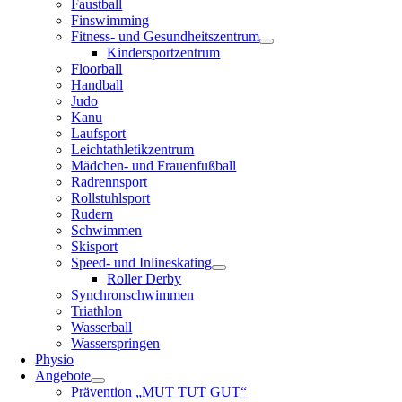
Faustball
Finswimming
Fitness- und Gesundheitszentrum
Kindersportzentrum
Floorball
Handball
Judo
Kanu
Laufsport
Leichtathletikzentrum
Mädchen- und Frauenfußball
Radrennsport
Rollstuhlsport
Rudern
Schwimmen
Skisport
Speed- und Inlineskating
Roller Derby
Synchronschwimmen
Triathlon
Wasserball
Wasserspringen
Physio
Angebote
Prävention „MUT TUT GUT“