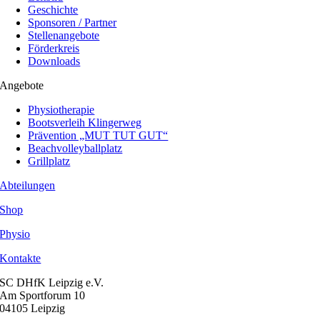
Geschichte
Sponsoren / Partner
Stellenangebote
Förderkreis
Downloads
Angebote
Physiotherapie
Bootsverleih Klingerweg
Prävention „MUT TUT GUT“
Beachvolleyballplatz
Grillplatz
Abteilungen
Shop
Physio
Kontakte
SC DHfK Leipzig e.V.
Am Sportforum 10
04105 Leipzig