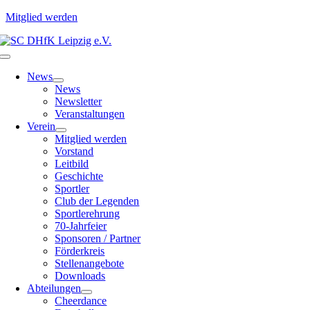
Mitglied werden
Zum
Inhalt
Toggle
springen
Navigation
News
News
Newsletter
Veranstaltungen
Verein
Mitglied werden
Vorstand
Leitbild
Geschichte
Sportler
Club der Legenden
Sportlerehrung
70-Jahrfeier
Sponsoren / Partner
Förderkreis
Stellenangebote
Downloads
Abteilungen
Cheerdance