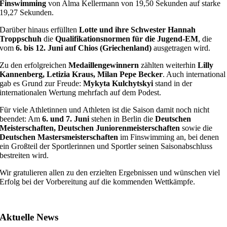
Finswimming
von Alma Kellermann von 19,50 Sekunden auf starke
19,27 Sekunden.
Darüber hinaus erfüllten
Lotte und ihre Schwester Hannah
Troppschuh
die
Qualifikationsnormen für die Jugend-EM
, die
vom
6. bis 12. Juni auf Chios (Griechenland)
ausgetragen wird.
Zu den erfolgreichen
Medaillengewinnern
zählten weiterhin
Lilly
Kannenberg, Letizia Kraus, Milan Pepe Becker
. Auch international
gab es Grund zur Freude:
Mykyta Kulchytskyi
stand in der
internationalen Wertung mehrfach auf dem Podest.
Für viele Athletinnen und Athleten ist die Saison damit noch nicht
beendet: Am
6. und 7. Juni
stehen in Berlin die
Deutschen
Meisterschaften, Deutschen Juniorenmeisterschaften
sowie die
Deutschen Mastersmeisterschaften
im Finswimming an, bei denen
ein Großteil der Sportlerinnen und Sportler seinen Saisonabschluss
bestreiten wird.
Wir gratulieren allen zu den erzielten Ergebnissen und wünschen viel
Erfolg bei der Vorbereitung auf die kommenden Wettkämpfe.
Aktuelle News