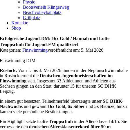
Physio
Bootsverleih Klingerweg
Beachvolleyballplatz
Grillplatz
Kontakte
Shop
Erfolgreiche Jugend-DM: 16x Gold / Hannah und Lotte
Troppschuh für Jugend-EM qualifiziert
Kategorien:
Finswimming
veröffentlicht am: 5. Mai 2026
Finswimming DJM
Rostock.
Vom 1. bis 3. Mai 2026 fanden in der Neptunschwimmhalle
in Rostock erneut die
Deutschen Jugendmeisterschaften im
Finswimming
statt. Insgesamt 33 Athletinnen und Athleten aus
Sachsen gingen an den Start, darunter 15 für unseren SC DHfK
Leipzig.
In einem gut besetzten Teilnehmerfeld überzeugte unser
SC DHfK-
Nachwuchs
und gewann
16x Gold, 6x Silber
und
5x Bronze
, hinzu
kamen viele persönliche Bestleistungen.
Ein Highlight setzte
Lotte Troppschuh
in der Altersklasse 14/15: Sie
verbesserte den
deutschen Altersklassenrekord über 50 m