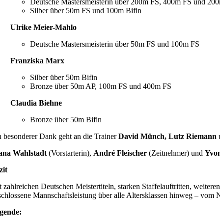
Deutsche Mastersmeisterin über 200m FS, 400m FS und 200
Silber über 50m FS und 100m Bifin
Ulrike Meier-Mahlo
Deutsche Mastersmeisterin über 50m FS und 100m FS
Franziska Marx
Silber über 50m Bifin
Bronze über 50m AP, 100m FS und 400m FS
Claudia Biehne
Bronze über 50m Bifin
n besonderer Dank geht an die Trainer
David Münch, Lutz Riemann
ana Wahlstadt
(Vorstarterin),
André Fleischer
(Zeitnehmer) und
Yvo
zit
t zahlreichen Deutschen Meistertiteln, starken Staffelauftritten, weit
schlossene Mannschaftsleistung über alle Altersklassen hinweg – vom 
gende: