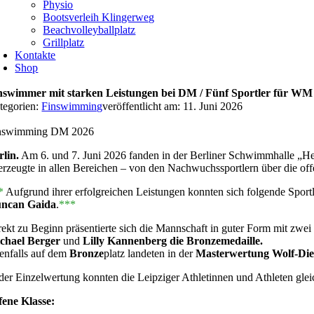
Physio
Bootsverleih Klingerweg
Beachvolleyballplatz
Grillplatz
Kontakte
Shop
nswimmer mit starken Leistungen bei DM / Fünf Sportler für WM q
tegorien:
Finswimming
veröffentlicht am: 11. Juni 2026
nswimming DM 2026
rlin.
Am 6. und 7. Juni 2026 fanden in der Berliner Schwimmhalle „H
erzeugte in allen Bereichen – von den Nachwuchssportlern über die off
*
Aufgrund ihrer erfolgreichen Leistungen konnten sich folgende Sport
ncan Gaida
.
***
rekt zu Beginn präsentierte sich die Mannschaft in guter Form mit zwei
chael Berger
und
Lilly Kannenberg die Bronzemedaille.
enfalls auf dem
Bronze
platz landeten in der
Masterwertung
Wolf-Die
 der Einzelwertung konnten die Leipziger Athletinnen und Athleten glei
fene Klasse: