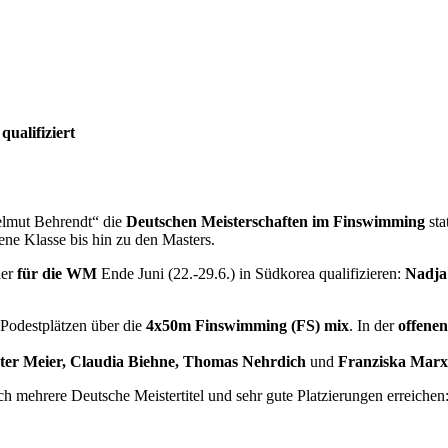
ualifiziert
elmut Behrendt“ die
Deutschen Meisterschaften im Finswimming
sta
ene Klasse bis hin zu den Masters.
ler
für die WM
Ende Juni (22.-29.6.) in Südkorea qualifizieren:
Nadja
 Podestplätzen über die
4x50m Finswimming (FS) mix
. In der
offenen
ter Meier, Claudia Biehne, Thomas Nehrdich
und
Franziska Mar
ch mehrere Deutsche Meistertitel und sehr gute Platzierungen erreichen