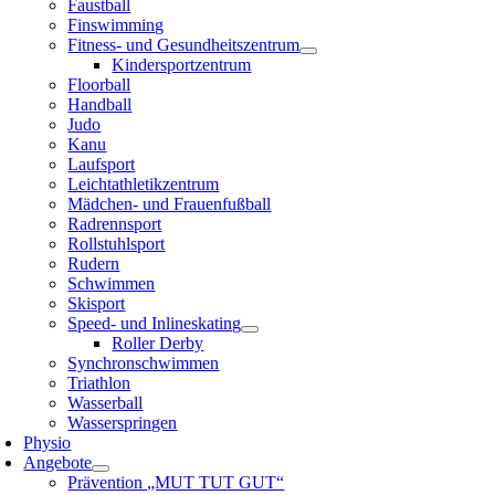
Faustball
Finswimming
Fitness- und Gesundheitszentrum
Kindersportzentrum
Floorball
Handball
Judo
Kanu
Laufsport
Leichtathletikzentrum
Mädchen- und Frauenfußball
Radrennsport
Rollstuhlsport
Rudern
Schwimmen
Skisport
Speed- und Inlineskating
Roller Derby
Synchronschwimmen
Triathlon
Wasserball
Wasserspringen
Physio
Angebote
Prävention „MUT TUT GUT“