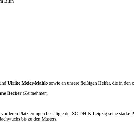
m Bifin
und
Ulrike Meier-Mahlo
sowie an unsere fleißigen Helfer, die in den 
nne Becker
(Zeitnehmer).
eren vorderen Platzierungen bestätigte der SC DHfK Leipzig seine stark
Nachwuchs bis zu den Masters.