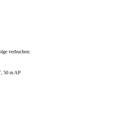
olge verbuchen:
T, 50 m AP