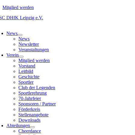
Mitglied werden
Zum
Inhalt
oggle
springen
avigation
News
News
Newsletter
Veranstaltungen
Verein
Mitglied werden
Vorstand
Leitbild
Geschichte
Sportler
Club der Legenden
Sportlerehrung
70-Jahrfeier
Sponsoren / Partner
Förderkreis
Stellenangebote
Downloads
Abteilungen
Cheerdance