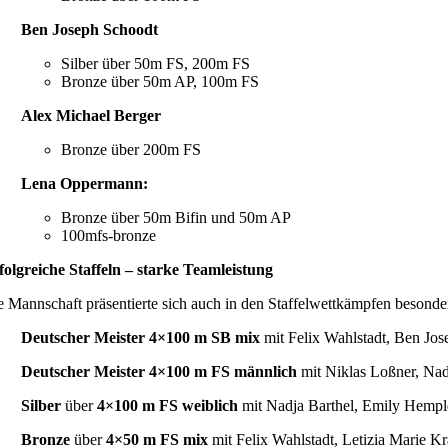
Ben Joseph Schoodt
Silber über 50m FS, 200m FS
Bronze über 50m AP, 100m FS
Alex Michael Berger
Bronze über 200m FS
Lena Oppermann:
Bronze über 50m Bifin und 50m AP
100mfs-bronze
folgreiche Staffeln – starke Teamleistung
e Mannschaft präsentierte sich auch in den Staffelwettkämpfen besonde
Deutscher Meister 4×100 m SB mix
mit Felix Wahlstadt, Ben Jo
Deutscher Meister 4×100 m FS männlich
mit Niklas Loßner, Nad
Silber
über
4×100 m FS weiblich
mit Nadja Barthel, Emily Hemp
Bronze
über
4×50 m FS mix
mit Felix Wahlstadt, Letizia Marie K