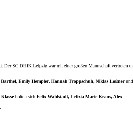
tt. Der SC DHfK Leipzig war mit einer großen Mannschaft vertreten u
 Barthel, Emily Hempler, Hannah Troppschuh, Niklas Loßner
un
 Klasse
holten sich
Felix Wahlstadt, Letizia Marie Kraus, Alex
x
.
: