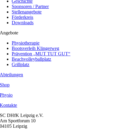
Geschichte
Sponsoren / Partner
Stellenangebote
Förderkreis
Downloads
Angebote
Physiotherapie
Bootsverleih Klingerweg
Prävention „MUT TUT GUT“
Beachvolleyballplatz
Grillplatz
Abteilungen
Shop
Physio
Kontakte
SC DHfK Leipzig e.V.
Am Sportforum 10
04105 Leipzig