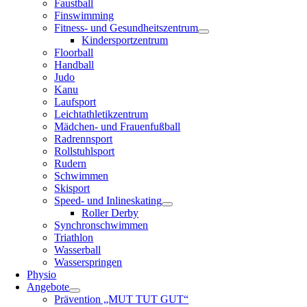
Faustball
Finswimming
Fitness- und Gesundheitszentrum
Kindersportzentrum
Floorball
Handball
Judo
Kanu
Laufsport
Leichtathletikzentrum
Mädchen- und Frauenfußball
Radrennsport
Rollstuhlsport
Rudern
Schwimmen
Skisport
Speed- und Inlineskating
Roller Derby
Synchronschwimmen
Triathlon
Wasserball
Wasserspringen
Physio
Angebote
Prävention „MUT TUT GUT“