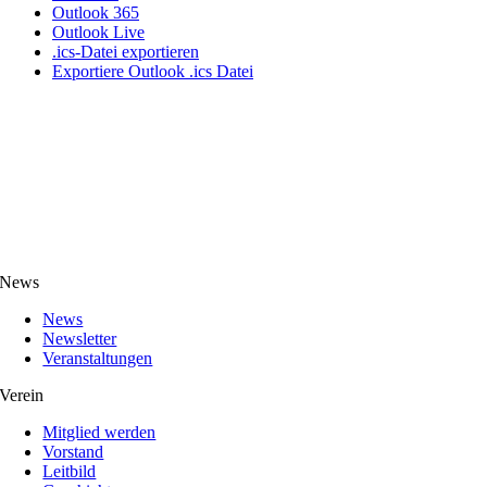
Outlook 365
Outlook Live
.ics-Datei exportieren
Exportiere Outlook .ics Datei
News
News
Newsletter
Veranstaltungen
Verein
Mitglied werden
Vorstand
Leitbild