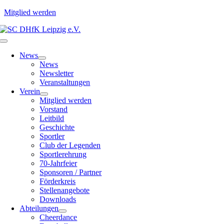
Mitglied werden
Zum
Inhalt
Toggle
springen
Navigation
News
News
Newsletter
Veranstaltungen
Verein
Mitglied werden
Vorstand
Leitbild
Geschichte
Sportler
Club der Legenden
Sportlerehrung
70-Jahrfeier
Sponsoren / Partner
Förderkreis
Stellenangebote
Downloads
Abteilungen
Cheerdance