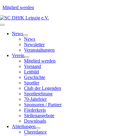
Mitglied werden
Zum
Inhalt
Toggle
springen
Navigation
News
News
Newsletter
Veranstaltungen
Verein
Mitglied werden
Vorstand
Leitbild
Geschichte
Sportler
Club der Legenden
Sportlerehrung
70-Jahrfeier
Sponsoren / Partner
Förderkreis
Stellenangebote
Downloads
Abteilungen
Cheerdance