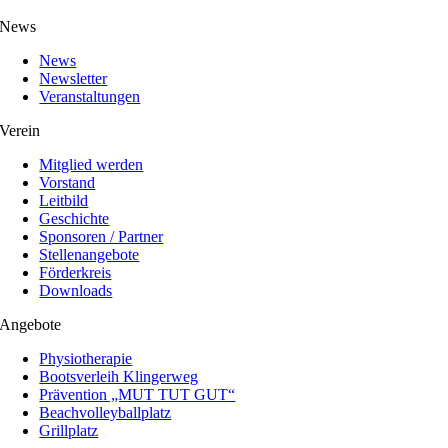
News
News
Newsletter
Veranstaltungen
Verein
Mitglied werden
Vorstand
Leitbild
Geschichte
Sponsoren / Partner
Stellenangebote
Förderkreis
Downloads
Angebote
Physiotherapie
Bootsverleih Klingerweg
Prävention „MUT TUT GUT“
Beachvolleyballplatz
Grillplatz