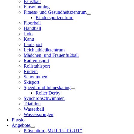
Faustball
Finswimming
Fitness- und Gesundheitszentrum
Kindersportzentrum
Floorball
Handball
Judo
Kanu
Laufsport
Leichtathletikzentrum
Mädchen- und Frauenfußball
Radrennsport
Rollstuhlsport
Rudern
Schwimmen
Skisport
Speed- und Inlineskating
Roller Derby
Synchronschwimmen
Triathlon
Wasserball
Wasserspringen
Physio
Angebote
Prävention „MUT TUT GUT“