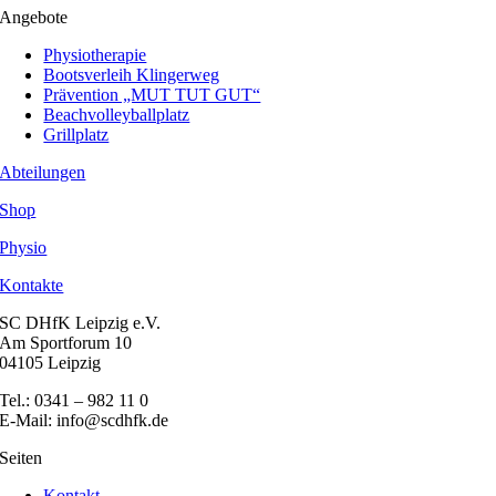
Angebote
Physiotherapie
Bootsverleih Klingerweg
Prävention „MUT TUT GUT“
Beachvolleyballplatz
Grillplatz
Abteilungen
Shop
Physio
Kontakte
SC DHfK Leipzig e.V.
Am Sportforum 10
04105 Leipzig
Tel.: 0341 – 982 11 0
E-Mail: info@scdhfk.de
Seiten
Kontakt