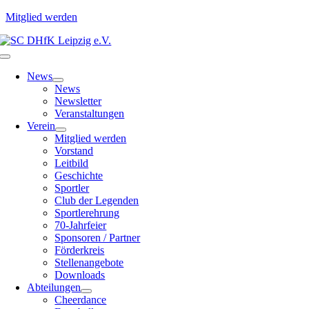
Mitglied werden
Zum
Inhalt
Toggle
springen
Navigation
News
News
Newsletter
Veranstaltungen
Verein
Mitglied werden
Vorstand
Leitbild
Geschichte
Sportler
Club der Legenden
Sportlerehrung
70-Jahrfeier
Sponsoren / Partner
Förderkreis
Stellenangebote
Downloads
Abteilungen
Cheerdance