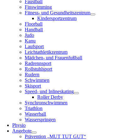
Faustball
Finswimming
Fitness- und Gesundheitszentrum
Kindersportzentrum
Floorball
Handball
Judo
Kanu
Laufsport
Leichtathletikzentrum
Mädchen- und Frauenfußball
Radrennsport
Rollstuhlsport
Rudern
Schwimmen
Skisport
Speed- und Inlineskating
Roller Derby
Synchronschwimmen
Triathlon
Wasserball
Wasserspringen
Physio
Angebote
Prävention „MUT TUT GUT“