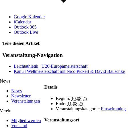
Google Kalender
iCalendar
Outlook 365
Outlook Live
Teile diesen Artikel!
Facebook
X
WhatsApp
Telegram
Veranstaltung-Navigation
Leichtathletik | U20-Europameisterschaft
Kanu | Weltmeisterschaft mit Nico Pickert & David Bauschke
News
Details
News
Newsletter
Beginn:
10.08.25
Veranstaltungen
Ende:
11.08.25
Veranstaltungskategorie:
Finswimming
Verein
Veranstaltungsort
Mitglied werden
Vorstand