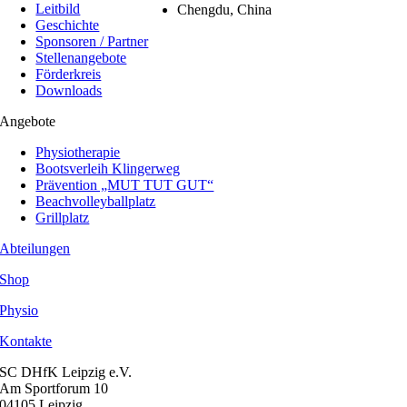
Leitbild
Chengdu, China
Geschichte
Sponsoren / Partner
Stellenangebote
Förderkreis
Downloads
Angebote
Physiotherapie
Bootsverleih Klingerweg
Prävention „MUT TUT GUT“
Beachvolleyballplatz
Grillplatz
Abteilungen
Shop
Physio
Kontakte
SC DHfK Leipzig e.V.
Am Sportforum 10
04105 Leipzig