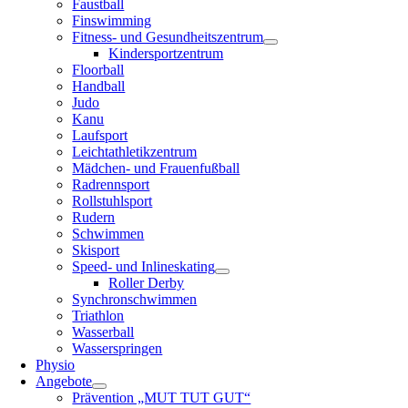
Faustball
Finswimming
Fitness- und Gesundheitszentrum
Kindersportzentrum
Floorball
Handball
Judo
Kanu
Laufsport
Leichtathletikzentrum
Mädchen- und Frauenfußball
Radrennsport
Rollstuhlsport
Rudern
Schwimmen
Skisport
Speed- und Inlineskating
Roller Derby
Synchronschwimmen
Triathlon
Wasserball
Wasserspringen
Physio
Angebote
Prävention „MUT TUT GUT“