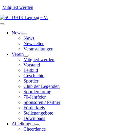
Mitglied werden
Zum
Inhalt
Toggle
springen
Navigation
News
News
Newsletter
Veranstaltungen
Verein
Mitglied werden
Vorstand
Leitbild
Geschichte
Sportler
Club der Legenden
Sportlerehrung
70-Jahrfeier
Sponsoren / Partner
Förderkreis
Stellenangebote
Downloads
Abteilungen
Cheerdance