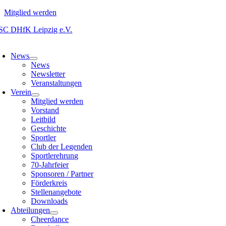
Mitglied werden
Zum
Inhalt
oggle
springen
avigation
News
News
Newsletter
Veranstaltungen
Verein
Mitglied werden
Vorstand
Leitbild
Geschichte
Sportler
Club der Legenden
Sportlerehrung
70-Jahrfeier
Sponsoren / Partner
Förderkreis
Stellenangebote
Downloads
Abteilungen
Cheerdance