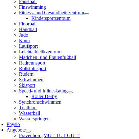
Faustball
Finswimming
Fitness- und Gesundheitszentrum
Kindersportzentrum
Floorball
Handball
Judo
Kanu
Laufsport
Leichtathletikzentrum
Mädchen- und Frauenfußball
Radrennsport
Rollstuhlsport
Rudern
Schwimmen
Skisport
Speed- und Inlineskating
Roller Derby
Synchronschwimmen
Triathlon
Wasserball
Wasserspringen
Physio
Angebote
Prävention „MUT TUT GUT“