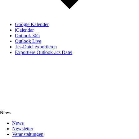
Google Kalender
iCalendar
Outlook 365
Outlook Live
.ics-Datei exportieren
Exportiere Outlook .ics Datei
News
News
Newsletter
Veranstaltungen