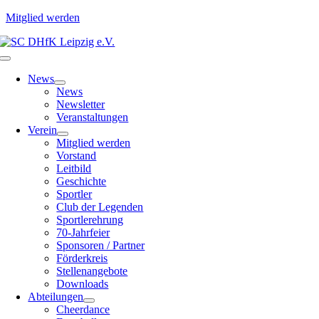
Mitglied werden
Zum
Inhalt
Toggle
springen
Navigation
News
News
Newsletter
Veranstaltungen
Verein
Mitglied werden
Vorstand
Leitbild
Geschichte
Sportler
Club der Legenden
Sportlerehrung
70-Jahrfeier
Sponsoren / Partner
Förderkreis
Stellenangebote
Downloads
Abteilungen
Cheerdance