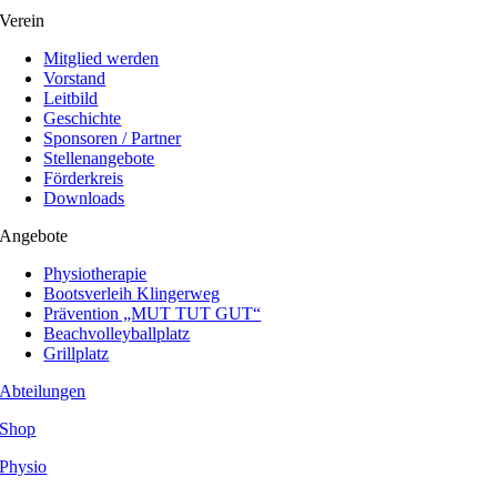
Verein
Mitglied werden
Vorstand
Leitbild
Geschichte
Sponsoren / Partner
Stellenangebote
Förderkreis
Downloads
Angebote
Physiotherapie
Bootsverleih Klingerweg
Prävention „MUT TUT GUT“
Beachvolleyballplatz
Grillplatz
Abteilungen
Shop
Physio