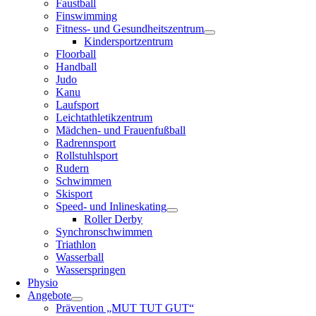
Faustball
Finswimming
Fitness- und Gesundheitszentrum
Kindersportzentrum
Floorball
Handball
Judo
Kanu
Laufsport
Leichtathletikzentrum
Mädchen- und Frauenfußball
Radrennsport
Rollstuhlsport
Rudern
Schwimmen
Skisport
Speed- und Inlineskating
Roller Derby
Synchronschwimmen
Triathlon
Wasserball
Wasserspringen
Physio
Angebote
Prävention „MUT TUT GUT“