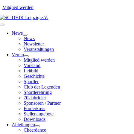
Mitglied werden
Zum
Inhalt
Toggle
springen
Navigation
News
News
Newsletter
Veranstaltungen
Verein
Mitglied werden
Vorstand
Leitbild
Geschichte
Sportler
Club der Legenden
Sportlerehrung
70-Jahrfeier
Sponsoren / Partner
Förderkreis
Stellenangebote
Downloads
Abteilungen
Cheerdance