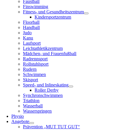
Faustball
Finswimming
Fitness- und Gesundheitszentrum
Kindersportzentrum
Floorball
Handball
Judo
Kanu
Laufsport
Leichtathletikzentrum
Mädchen- und Frauenfußball
Radrennsport
Rollstuhlsport
Rudern
Schwimmen
Skisport
Speed- und Inlineskating
Roller Derby
Synchronschwimmen
Triathlon
Wasserball
Wasserspringen
Physio
Angebote
Prävention „MUT TUT GUT“