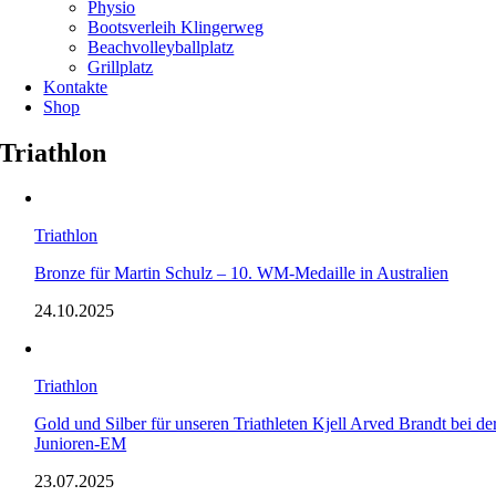
Physio
Bootsverleih Klingerweg
Beachvolleyballplatz
Grillplatz
Kontakte
Shop
Triathlon
Triathlon
Bronze für Martin Schulz – 10. WM-Medaille in Australien
24.10.2025
Triathlon
Gold und Silber für unseren Triathleten Kjell Arved Brandt bei de
Junioren-EM
23.07.2025