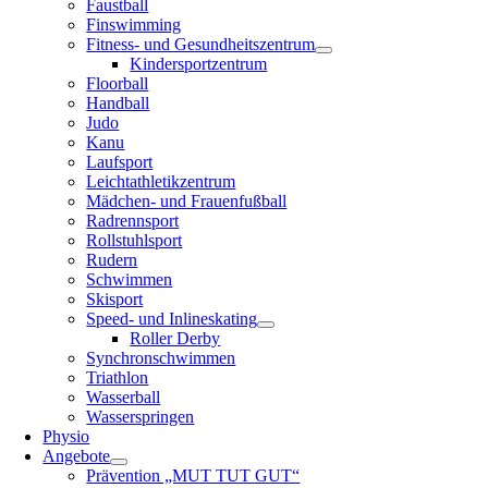
Faustball
Finswimming
Fitness- und Gesundheitszentrum
Kindersportzentrum
Floorball
Handball
Judo
Kanu
Laufsport
Leichtathletikzentrum
Mädchen- und Frauenfußball
Radrennsport
Rollstuhlsport
Rudern
Schwimmen
Skisport
Speed- und Inlineskating
Roller Derby
Synchronschwimmen
Triathlon
Wasserball
Wasserspringen
Physio
Angebote
Prävention „MUT TUT GUT“