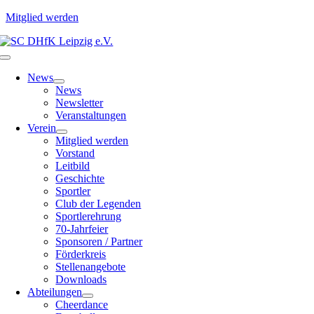
Mitglied werden
Zum
Inhalt
Toggle
springen
Navigation
News
News
Newsletter
Veranstaltungen
Verein
Mitglied werden
Vorstand
Leitbild
Geschichte
Sportler
Club der Legenden
Sportlerehrung
70-Jahrfeier
Sponsoren / Partner
Förderkreis
Stellenangebote
Downloads
Abteilungen
Cheerdance