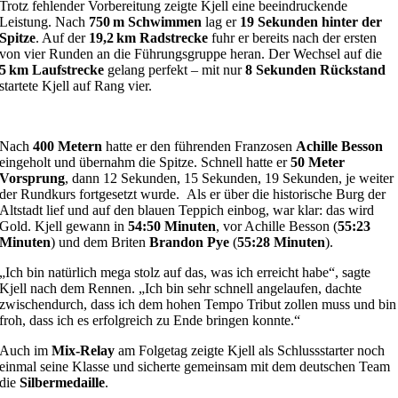
Trotz fehlender Vorbereitung zeigte Kjell eine beeindruckende
Leistung. Nach
750 m Schwimmen
lag er
19 Sekunden hinter der
Spitze
. Auf der
19,2 km Radstrecke
fuhr er bereits nach der ersten
von vier Runden an die Führungsgruppe heran. Der Wechsel auf die
5 km Laufstrecke
gelang perfekt – mit nur
8 Sekunden Rückstand
startete Kjell auf Rang vier.
Nach
400 Metern
hatte er den führenden Franzosen
Achille Besson
eingeholt und übernahm die Spitze. Schnell hatte er
50 Meter
Vorsprung
, dann 12 Sekunden, 15 Sekunden, 19 Sekunden, je weiter
der Rundkurs fortgesetzt wurde. Als er über die historische Burg der
Altstadt lief und auf den blauen Teppich einbog, war klar: das wird
Gold. Kjell gewann in
54:50 Minuten
, vor Achille Besson (
55:23
Minuten
) und dem Briten
Brandon Pye
(
55:28 Minuten
).
„Ich bin natürlich mega stolz auf das, was ich erreicht habe“, sagte
Kjell nach dem Rennen. „Ich bin sehr schnell angelaufen, dachte
zwischendurch, dass ich dem hohen Tempo Tribut zollen muss und bin
froh, dass ich es erfolgreich zu Ende bringen konnte.“
Auch im
Mix-Relay
am Folgetag zeigte Kjell als Schlussstarter noch
einmal seine Klasse und sicherte gemeinsam mit dem deutschen Team
die
Silbermedaille
.