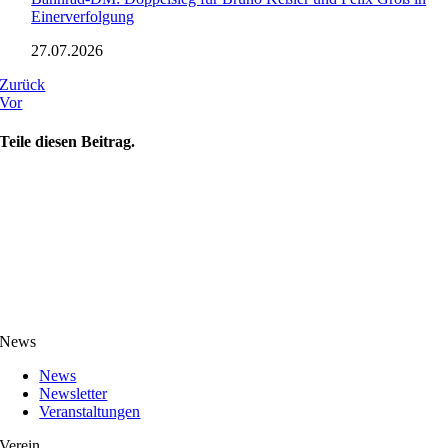
Einerverfolgung
27.07.2026
Zurück
Vor
Teile diesen Beitrag.
News
News
Newsletter
Veranstaltungen
Verein