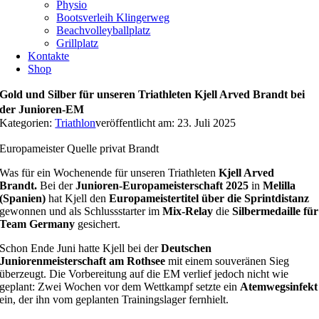
Physio
Bootsverleih Klingerweg
Beachvolleyballplatz
Grillplatz
Kontakte
Shop
Gold und Silber für unseren Triathleten Kjell Arved Brandt bei
der Junioren-EM
Kategorien:
Triathlon
veröffentlicht am: 23. Juli 2025
Europameister Quelle privat Brandt
Was für ein Wochenende für unseren Triathleten
Kjell Arved
Brandt.
Bei der
Junioren-Europameisterschaft 2025
in
Melilla
(Spanien)
hat Kjell den
Europameistertitel über die Sprintdistanz
gewonnen und als Schlussstarter im
Mix-Relay
die
Silbermedaille für
Team Germany
gesichert.
Schon Ende Juni hatte Kjell bei der
Deutschen
Juniorenmeisterschaft am Rothsee
mit einem souveränen Sieg
überzeugt. Die Vorbereitung auf die EM verlief jedoch nicht wie
geplant: Zwei Wochen vor dem Wettkampf setzte ein
Atemwegsinfekt
ein, der ihn vom geplanten Trainingslager fernhielt.