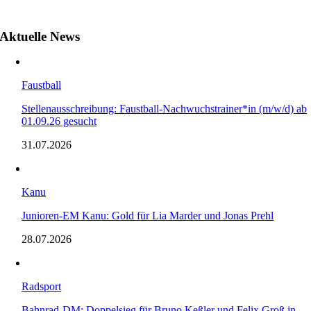
Aktuelle News
Faustball
Stellenausschreibung: Faustball-Nachwuchstrainer*in (m/w/d) ab
01.09.26 gesucht
31.07.2026
Kanu
Junioren-EM Kanu: Gold für Lia Marder und Jonas Prehl
28.07.2026
Radsport
Bahnrad-DM: Doppelsieg für Bruno Keßler und Felix Groß in