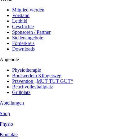
Mitglied werden
Vorstand
Leitbild
Geschichte
Sponsoren / Partner
Stellenangebote
Förderkreis
Downloads
Angebote
Physiotherapie
Bootsverleih Klingerweg
Prävention „MUT TUT GUT“
Beachvolleyballplatz
Grillplatz
Abteilungen
Shop
Physio
Kontakte