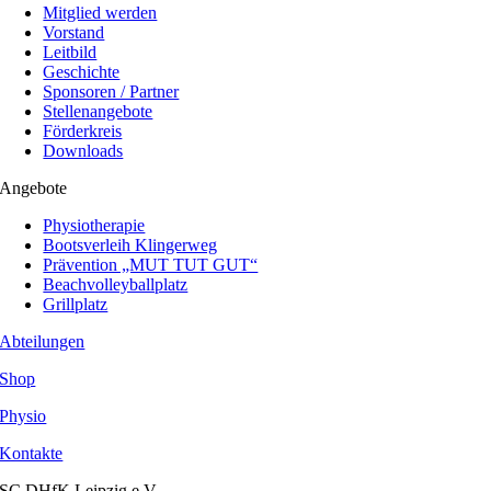
Mitglied werden
Vorstand
Leitbild
Geschichte
Sponsoren / Partner
Stellenangebote
Förderkreis
Downloads
Angebote
Physiotherapie
Bootsverleih Klingerweg
Prävention „MUT TUT GUT“
Beachvolleyballplatz
Grillplatz
Abteilungen
Shop
Physio
Kontakte
SC DHfK Leipzig e.V.