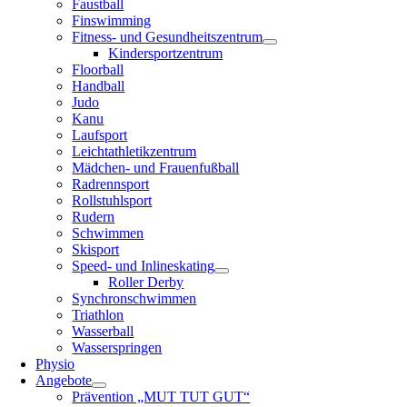
Faustball
Finswimming
Fitness- und Gesundheitszentrum
Kindersportzentrum
Floorball
Handball
Judo
Kanu
Laufsport
Leichtathletikzentrum
Mädchen- und Frauenfußball
Radrennsport
Rollstuhlsport
Rudern
Schwimmen
Skisport
Speed- und Inlineskating
Roller Derby
Synchronschwimmen
Triathlon
Wasserball
Wasserspringen
Physio
Angebote
Prävention „MUT TUT GUT“