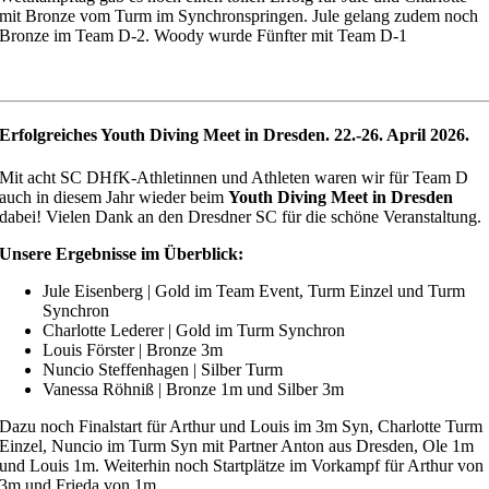
mit Bronze vom Turm im Synchronspringen. Jule gelang zudem noch
Bronze im Team D-2. Woody wurde Fünfter mit Team D-1
Erfolgreiches Youth Diving Meet in Dresden. 22.-26. April 2026.
Mit acht SC DHfK-Athletinnen und Athleten waren wir für Team D
auch in diesem Jahr wieder beim
Youth Diving Meet in Dresden
dabei! Vielen Dank an den Dresdner SC für die schöne Veranstaltung.
Unsere Ergebnisse im Überblick:
Jule Eisenberg | Gold im Team Event, Turm Einzel und Turm
Synchron
Charlotte Lederer | Gold im Turm Synchron
Louis Förster | Bronze 3m
Nuncio Steffenhagen | Silber Turm
Vanessa Röhniß | Bronze 1m und Silber 3m
Dazu noch Finalstart für Arthur und Louis im 3m Syn, Charlotte Turm
Einzel, Nuncio im Turm Syn mit Partner Anton aus Dresden, Ole 1m
und Louis 1m. Weiterhin noch Startplätze im Vorkampf für Arthur von
3m und Frieda von 1m.