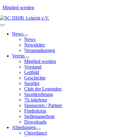
Mitglied werden
Zum
Inhalt
Toggle
springen
Navigation
News
News
Newsletter
Veranstaltungen
Verein
Mitglied werden
Vorstand
Leitbild
Geschichte
Sportler
Club der Legenden
Sportlerehrung
70-Jahrfeier
Sponsoren / Partner
Förderkreis
Stellenangebote
Downloads
Abteilungen
Cheerdance