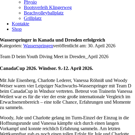
Physio
Bootsverleih Klingerweg
Beachvolleyballplatz
Grillplatz
Kontakte
Shop
Wasserspringer in Kanada und Dresden erfolgreich
Kategorien:
Wasserspringen
veröffentlicht am: 30. April 2026
Team D beim Youth Diving Meet in Dresden_April 2026
CanadaCup 2026. Windsor. 9.-12. April 2026.
Mit Jule Eisenberg, Charlotte Lederer, Vanessa Röhniß und Woody
Weiser waren vier Leipziger Nachwuchs-Wasserspringer mit Team D
beim CanadaCup in Windsor vertreten. Betreut von Trainerin Vanessa
Weilert war es für die vier der erste große internationale Vergleich im
Erwachsenenbereich – eine tolle Chance, Erfahrungen und Momente
zu sammeln.
Woody, Jule und Charlotte gelang im Turm-Einzel der Einzug in die
Hoffnungsrunde und Vanessa kämpfte sich durch einen langen
Vorkampf und konnte reichlich Erfahrung sammeln. Am letzten
Wettkampftag gab es noch einen tollen Erfolg für Jule und Charlotte