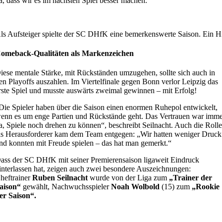
a, dass wir es im nächsten Spiel besser machen.“
ls Aufsteiger spielte der SC DHfK eine bemerkenswerte Saison. Ein H
omeback-Qualitäten als Markenzeichen
iese mentale Stärke, mit Rückständen umzugehen, sollte sich auch in
en Playoffs auszahlen. Im Viertelfinale gegen Bonn verlor Leipzig das
rste Spiel und musste auswärts zweimal gewinnen – mit Erfolg!
Die Spieler haben über die Saison einen enormen Ruhepol entwickelt,
enn es um enge Partien und Rückstände geht. Das Vertrauen war imm
a, Spiele noch drehen zu können“, beschreibt Seilnacht. Auch die Roll
ls Herausforderer kam dem Team entgegen: „Wir hatten weniger Druck
nd konnten mit Freude spielen – das hat man gemerkt.“
ass der SC DHfK mit seiner Premierensaison ligaweit Eindruck
interlassen hat, zeigen auch zwei besondere Auszeichnungen:
heftrainer
Ruben Seilnacht
wurde von der Liga zum
„Trainer der
aison“
gewählt, Nachwuchsspieler
Noah Wolbold
(15) zum
„Rookie
er Saison“.