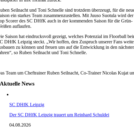
uben Seilnacht und Toni Schnelle sind trotzdem überzeugt, für die neu
aison ein starkes Team zusammenzustellen. Mit Juuso Suotula wird der
op Scorer des SC DHfK auch in der kommenden Saison für die Grün-
eißen auflaufen.
ie Saison hat eindrucksvoll gezeigt, welches Potenzial im Floorball be
C DHfK Leipzig steckt. „Wir hoffen, den Zuspruch unserer Fans weite
usbauen zu können und freuen uns auf die Entwicklung in den nächste
ahren“, so Ruben Seilnacht und Toni Schnelle.
as Team um Cheftrainer Ruben Seilnacht, Co-Trainer Nicolas Kujat und A
Aktuelle News
SC DHfK Leipzig
Der SC DHfK Leipzig trauert um Reinhard Schuldei
04.08.2026