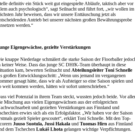
telle definitiv ein Stück weit gut eingespielte Abläufe, taktisch aber vor
llem auch psychologisch“, sagt Seilnacht und führt fort, „wir wollen im
ächsten Jahr beweisen, dass wir unsere Enttäuschung jetzt als
ntscheidenden Antrieb bei unserer nächsten großen Bewährungsprobe
insetzen werden.“
unge Eigengewächse, gezielte Verstärkungen
ie knappe Niederlage schmälert die starke Saison der Floorballer jedoc
n keiner Weise. Dass das junge SC DHfK-Team überhaupt in diese
ituation kam, bewerten Seilnacht und
Abteilungsleiter Toni Schnelle
ls großen Entwicklungsschritt: „Wenn uns jemand im vergangenen
ommer gesagt hätte, dass wir als Aufsteiger so eine Saison spielen und
o weit kommen werden, hätten wir sofort unterschrieben.“
ass viel Potenzial in ihrem Team steckt, wussten jedoch beide. Vor all
ie Mischung aus vielen Eigengewächsen aus der erfolgreichen
achwuchsarbeit und gezielten Verstärkungen aus Finnland und
schechien erwies sich als ein Erfolgsfaktor. „Wir haben vor der Saison
rstmals gezielt Spieler gescoutet“, erklärt Toni Schnelle. Mit den Top-
corern
Juuso Suotula, Jussi Hakala
und
Tuomas Hirn
aus Finnland
nd dem Tschechen
Lukáš Lhota
gelangen wichtige Verpflichtungen.