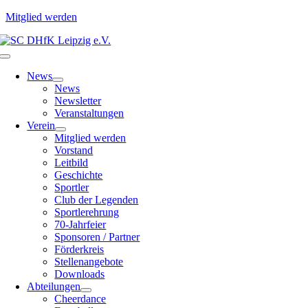
Mitglied werden
Zum
Inhalt
Toggle
springen
Navigation
News
News
Newsletter
Veranstaltungen
Verein
Mitglied werden
Vorstand
Leitbild
Geschichte
Sportler
Club der Legenden
Sportlerehrung
70-Jahrfeier
Sponsoren / Partner
Förderkreis
Stellenangebote
Downloads
Abteilungen
Cheerdance