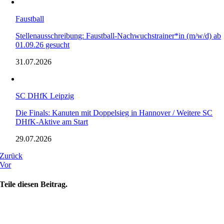
Faustball
Stellenausschreibung: Faustball-Nachwuchstrainer*in (m/w/d) ab
01.09.26 gesucht
31.07.2026
SC DHfK Leipzig
Die Finals: Kanuten mit Doppelsieg in Hannover / Weitere SC
DHfK-Aktive am Start
29.07.2026
Zurück
Vor
Teile diesen Beitrag.