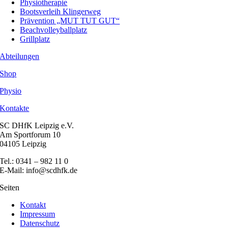
Physiotherapie
Bootsverleih Klingerweg
Prävention „MUT TUT GUT“
Beachvolleyballplatz
Grillplatz
Abteilungen
Shop
Physio
Kontakte
SC DHfK Leipzig e.V.
Am Sportforum 10
04105 Leipzig
Tel.: 0341 – 982 11 0
E-Mail: info@scdhfk.de
Seiten
Kontakt
Impressum
Datenschutz