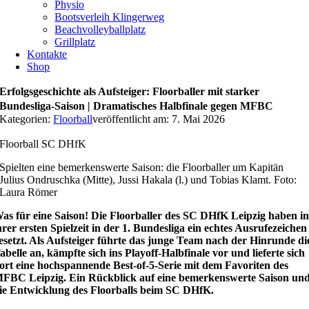
Physio
Bootsverleih Klingerweg
Beachvolleyballplatz
Grillplatz
Kontakte
Shop
Erfolgsgeschichte als Aufsteiger: Floorballer mit starker
Bundesliga-Saison | Dramatisches Halbfinale gegen MFBC
Kategorien:
Floorball
veröffentlicht am: 7. Mai 2026
Floorball SC DHfK
Spielten eine bemerkenswerte Saison: die Floorballer um Kapitän
Julius Ondruschka (Mitte), Jussi Hakala (l.) und Tobias Klamt. Foto:
Laura Römer
as für eine Saison! Die Floorballer des SC DHfK Leipzig haben i
hrer ersten Spielzeit in der 1. Bundesliga ein echtes Ausrufezeichen
esetzt. Als Aufsteiger führte das junge Team nach der Hinrunde di
abelle an, kämpfte sich ins Playoff-Halbfinale vor und lieferte sich
ort eine hochspannende Best-of-5-Serie mit dem Favoriten des
FBC Leipzig. Ein Rückblick auf eine bemerkenswerte Saison un
ie Entwicklung des Floorballs beim SC DHfK.