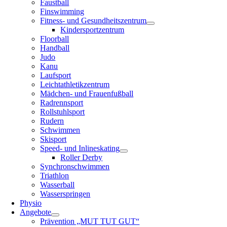
Faustball
Finswimming
Fitness- und Gesundheitszentrum
Kindersportzentrum
Floorball
Handball
Judo
Kanu
Laufsport
Leichtathletikzentrum
Mädchen- und Frauenfußball
Radrennsport
Rollstuhlsport
Rudern
Schwimmen
Skisport
Speed- und Inlineskating
Roller Derby
Synchronschwimmen
Triathlon
Wasserball
Wasserspringen
Physio
Angebote
Prävention „MUT TUT GUT“