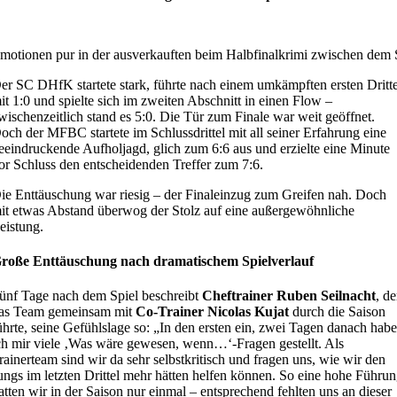
motionen pur in der ausverkauften beim Halbfinalkrimi zwischen de
er SC DHfK startete stark, führte nach einem umkämpften ersten Dritte
it 1:0 und spielte sich im zweiten Abschnitt in einen Flow –
wischenzeitlich stand es 5:0. Die Tür zum Finale war weit geöffnet.
och der MFBC startete im Schlussdrittel mit all seiner Erfahrung eine
eeindruckende Aufholjagd, glich zum 6:6 aus und erzielte eine Minute
or Schluss den entscheidenden Treffer zum 7:6.
ie Enttäuschung war riesig – der Finaleinzug zum Greifen nah. Doch
it etwas Abstand überwog der Stolz auf eine außergewöhnliche
eistung.
roße Enttäuschung nach dramatischem Spielverlauf
ünf Tage nach dem Spiel beschreibt
Cheftrainer Ruben Seilnacht
, de
as Team gemeinsam mit
Co-Trainer Nicolas Kujat
durch die Saison
ührte, seine Gefühlslage so: „In den ersten ein, zwei Tagen danach hab
ch mir viele ‚Was wäre gewesen, wenn…‘-Fragen gestellt. Als
rainerteam sind wir da sehr selbstkritisch und fragen uns, wie wir den
ungs im letzten Drittel mehr hätten helfen können. So eine hohe Führu
atten wir in der Saison nur einmal – entsprechend fehlten uns an dieser