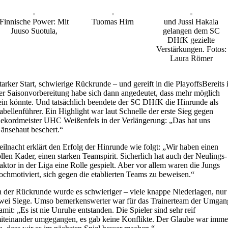
Finnische Power: Mit
Tuomas Hirn
und Jussi Hakala
Juuso Suotula,
gelangen dem SC
DHfK gezielte
Verstärkungen. Fotos:
Laura Römer
tarker Start, schwierige Rückrunde – und gereift in die Playoffs
Bereits 
er Saisonvorbereitung habe sich dann angedeutet, dass mehr möglich
ein könnte. Und tatsächlich beendete der SC DHfK die Hinrunde als
abellenführer. Ein Highlight war laut Schnelle der erste Sieg gegen
ekordmeister UHC Weißenfels in der Verlängerung: „Das hat uns
änsehaut beschert.“
eilnacht erklärt den Erfolg der Hinrunde wie folgt: „Wir haben einen
ollen Kader, einen starken Teamspirit. Sicherlich hat auch der Neulings-
aktor in der Liga eine Rolle gespielt. Aber vor allem waren die Jungs
ochmotiviert, sich gegen die etablierten Teams zu beweisen.“
n der Rückrunde wurde es schwieriger – viele knappe Niederlagen, nur
wei Siege. Umso bemerkenswerter war für das Trainerteam der Umgan
amit: „Es ist nie Unruhe entstanden. Die Spieler sind sehr reif
iteinander umgegangen, es gab keine Konflikte. Der Glaube war imme