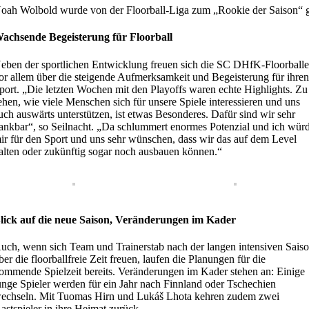
oah Wolbold wurde von der Floorball-Liga zum „Rookie der Saison“ 
achsende Begeisterung für Floorball
eben der sportlichen Entwicklung freuen sich die SC DHfK-Floorballe
or allem über die steigende Aufmerksamkeit und Begeisterung für ihre
port. „Die letzten Wochen mit den Playoffs waren echte Highlights. Zu
ehen, wie viele Menschen sich für unsere Spiele interessieren und uns
uch auswärts unterstützen, ist etwas Besonderes. Dafür sind wir sehr
ankbar“, so Seilnacht. „Da schlummert enormes Potenzial und ich wür
ir für den Sport und uns sehr wünschen, dass wir das auf dem Level
alten oder zukünftig sogar noch ausbauen können.“
lick auf die neue Saison, Veränderungen im Kader
uch, wenn sich Team und Trainerstab nach der langen intensiven Sais
ber die floorballfreie Zeit freuen, laufen die Planungen für die
ommende Spielzeit bereits. Veränderungen im Kader stehen an: Einige
unge Spieler werden für ein Jahr nach Finnland oder Tschechien
echseln. Mit Tuomas Hirn und Lukáš Lhota kehren zudem zwei
astspieler in ihre Heimat zurück.