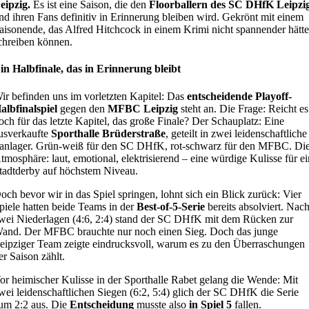
eipzig.
Es ist eine Saison, die den
Floorballern des SC DHfK Leipzi
nd ihren Fans definitiv in Erinnerung bleiben wird. Gekrönt mit einem
aisonende, das Alfred Hitchcock in einem Krimi nicht spannender hätt
chreiben können.
in Halbfinale, das in Erinnerung bleibt
ir befinden uns im vorletzten Kapitel: Das
entscheidende
Playoff-
albfinalspiel
gegen den
MFBC Leipzig
steht an. Die Frage: Reicht es
och für das letzte Kapitel, das große Finale? Der Schauplatz: Eine
usverkaufte
Sporthalle Brüderstraße
, geteilt in zwei leidenschaftliche
anlager. Grün-weiß für den SC DHfK, rot-schwarz für den MFBC. Di
tmosphäre: laut, emotional, elektrisierend – eine würdige Kulisse für e
tadtderby auf höchstem Niveau.
och bevor wir in das Spiel springen, lohnt sich ein Blick zurück: Vier
piele hatten beide Teams in der
Best-of-5-Serie
bereits absolviert. Nac
wei Niederlagen (4:6, 2:4) stand der SC DHfK mit dem Rücken zur
and. Der MFBC brauchte nur noch einen Sieg. Doch das junge
eipziger Team zeigte eindrucksvoll, warum es zu den Überraschungen
er Saison zählt.
or heimischer Kulisse in der Sporthalle Rabet gelang die Wende: Mit
wei leidenschaftlichen Siegen (6:2, 5:4) glich der SC DHfK die Serie
um 2:2 aus. Die
Entscheidung
musste also
in Spiel 5
fallen.