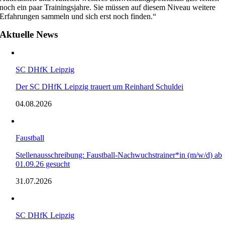
noch ein paar Trainingsjahre. Sie müssen auf diesem Niveau weitere
Erfahrungen sammeln und sich erst noch finden.“
Aktuelle News
SC DHfK Leipzig
Der SC DHfK Leipzig trauert um Reinhard Schuldei
04.08.2026
Faustball
Stellenausschreibung: Faustball-Nachwuchstrainer*in (m/w/d) ab
01.09.26 gesucht
31.07.2026
SC DHfK Leipzig