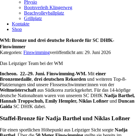
Physio
Bootsverleih Klingerweg
Beachvolleyballplatz
Grillplatz
Kontakte
Shop
WM: Bronze und drei deutsche Rekorde für SC DHfK-
Finswimmer
Kategorien:
Finswimming
veröffentlicht am: 29. Juni 2026
Das Leipziger Team bei der WM
Incheon. 22.-29. Juni. Finswimming-WM.
Mit
einer
Bronzemedaille
,
drei deutschen Rekorden
und weiteren Top-8-
Platzierungen sind unsere Flossenschwimmer:innen von der
Weltmeisterschaft
aus Südkorea zurückgekehrt. Für das 14-köpfige
deutsche Nationalteam waren von unserem SC DHfK
Nadja Barthel,
Hannah Troppschuh, Emily Hempler, Niklas Loßner
und
Duncan
Gaida
SC DHfK dabei.
Staffel-Bronze für Nadja Barthel und Niklas Loßner
Für einen sportlichen Höhepunkt aus Leipziger Sicht sorgte
Nadja
Barthel
. Über die
50 Meter Finswimming
stellte sie bereits im