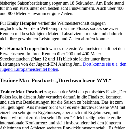
bisherige Saisonbestleistung sogar um 18 Sekunden. Am Ende stand
für ihn ein Platz unter den besten acht Finswimmern. Auch über 400
und 800 Meter schwamm er gute Zeiten.
Für
Emily Hempler
verlief die Weltmeisterschaft dagegen
unglücklich. Vor dem Wettkampf riss ihre Flosse, sodass sie zwei
Rennen mit beschädigtem Material absolvieren musste und dadurch
nicht ihre gewohnten Leistungen und Zeiten abrufen konnte.
Für
Hannah Troppschuh
war es die erste Weltmeisterschaft bei den
Erwachsenen. In ihren Rennen über 200 und 400 Meter
Streckentauchen (Platz 12 und 11) blieb sie leider unter ihren
Leistungen von der Jugend-EM Anfang Juni.
Dort konnte sie u.a. den
Jugend-Europameistertitel holen
.
Trainer Max Poschart: „Durchwachsene WM.“
Trainer Max Poschart
zog nach der WM ein gemischtes Fazit: „Der
Fokus lag in diesem Jahr vermehrt darauf, in die Finals zu kommen
und sich mit Bestleistungen für die Saison zu belohnen. Das ist zum
Teil gelungen. Aus meiner Sicht war es eine durchwachsene WM mit
einzelnen sehr guten Ergebnissen, aber auch mit Ergebnissen, mit
denen wir nicht zufrieden sein können.“ Gleichzeitig betonte er die
internationale Konkurrenz und sieht insbesondere bei den jüngeren
Athletinnen und Athleten weiteres Entwicklungspotenzial: „Es fehlen