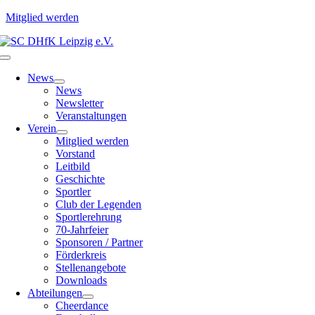
Mitglied werden
Zum
Inhalt
Toggle
springen
Navigation
News
News
Newsletter
Veranstaltungen
Verein
Mitglied werden
Vorstand
Leitbild
Geschichte
Sportler
Club der Legenden
Sportlerehrung
70-Jahrfeier
Sponsoren / Partner
Förderkreis
Stellenangebote
Downloads
Abteilungen
Cheerdance