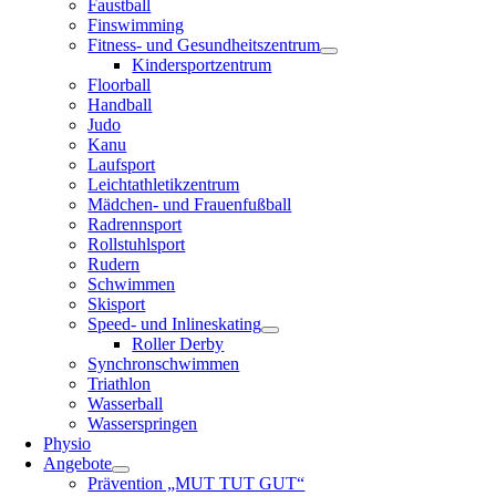
Faustball
Finswimming
Fitness- und Gesundheitszentrum
Kindersportzentrum
Floorball
Handball
Judo
Kanu
Laufsport
Leichtathletikzentrum
Mädchen- und Frauenfußball
Radrennsport
Rollstuhlsport
Rudern
Schwimmen
Skisport
Speed- und Inlineskating
Roller Derby
Synchronschwimmen
Triathlon
Wasserball
Wasserspringen
Physio
Angebote
Prävention „MUT TUT GUT“