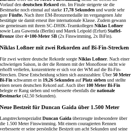
Vorlauf den
deutschen Rekord
ein. Im Finale steigerte sie die
Bestmarke noch einmal auf starke
17,78 Sekunden
und wurde sehr
gute
Fünfte.
Nach ihrer EM-Bronzemedaille im vergangenen Jahr
bestätigte sie damit erneut ihre internationale Klasse. Zudem gewann
sie gemeinsam mit ihrem SC-DHfK-Teamkollegen
Niklas Loßner
sowie Lara Gawenda (Berlin) und Marek Leipold (Erfurt)
Staffel-
Bronze
über
4×100-Meter SB
(2x Finswimming, 2x BiFin).
Niklas Loßner mit zwei Rekorden auf Bi-Fin-Strecken
Für zwei weitere deutsche Rekorde sorgte
Niklas Loßner
. Nach einer
schwierigen Saison, in der die Rennen mit der Monoflosse nicht wie
erhofft verliefen, konzentrierte er sich vor der WM auf die Bi-Fin-
Strecken. Diese Entscheidung schien sich auszuzahlen: Über
50 Meter
Bi-Fin
schwamm er in
19,26 Sekunden
auf
Platz sieben
und stellte
einen neuen deutschen Rekord auf. Auch über
100 Meter Bi-Fin
belegte er Rang sieben und verbesserte ebenfalls die
nationale
Bestmarke
(42,50 Sekunden).
Neue Bestzeit für Duncan Gaida über 1.500 Meter
Langstreckenspezialist
Duncan Gaida
überzeugte insbesondere über
die 1.500 Meter Finswimming. Mit einem couragierten Rennen
verbesserte er seine persönliche Bestzeit um acht Sekunden und seine