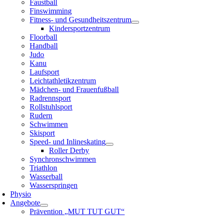
Faustball
Finswimming
Fitness- und Gesundheitszentrum
Kindersportzentrum
Floorball
Handball
Judo
Kanu
Laufsport
Leichtathletikzentrum
Mädchen- und Frauenfußball
Radrennsport
Rollstuhlsport
Rudern
Schwimmen
Skisport
Speed- und Inlineskating
Roller Derby
Synchronschwimmen
Triathlon
Wasserball
Wasserspringen
Physio
Angebote
Prävention „MUT TUT GUT“