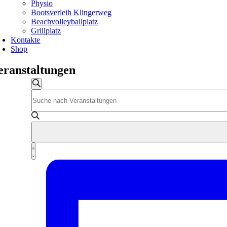
Physio
Bootsverleih Klingerweg
Beachvolleyballplatz
Grillplatz
Kontakte
Shop
eranstaltungen
Veranstaltungen
Veranstaltungen
Suche
Bitte
Suche
Schlüsselwort
und
eingeben.
Suche
Ansichten,
nach
Navigation
Veranstaltungen
Veranstaltung
Schlüsselwort.
Liste
Ansichten-
Navigation