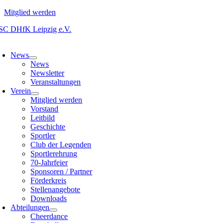
Mitglied werden
Zum
Inhalt
oggle
springen
avigation
News
News
Newsletter
Veranstaltungen
Verein
Mitglied werden
Vorstand
Leitbild
Geschichte
Sportler
Club der Legenden
Sportlerehrung
70-Jahrfeier
Sponsoren / Partner
Förderkreis
Stellenangebote
Downloads
Abteilungen
Cheerdance