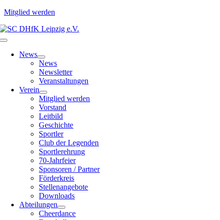
Mitglied werden
Zum
Inhalt
Toggle
springen
Navigation
News
News
Newsletter
Veranstaltungen
Verein
Mitglied werden
Vorstand
Leitbild
Geschichte
Sportler
Club der Legenden
Sportlerehrung
70-Jahrfeier
Sponsoren / Partner
Förderkreis
Stellenangebote
Downloads
Abteilungen
Cheerdance