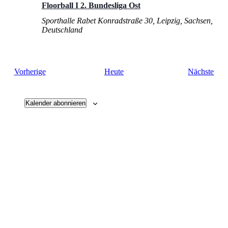
Floorball I 2. Bundesliga Ost
Sporthalle Rabet
Konradstraße 30, Leipzig, Sachsen,
Deutschland
Veranstaltungen
Vera
Vorherige
Heute
Nächste
Kalender abonnieren