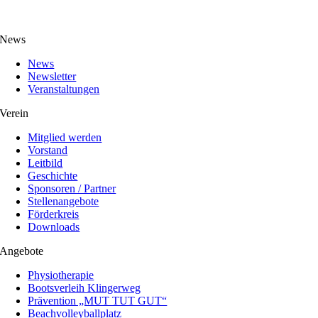
News
News
Newsletter
Veranstaltungen
Verein
Mitglied werden
Vorstand
Leitbild
Geschichte
Sponsoren / Partner
Stellenangebote
Förderkreis
Downloads
Angebote
Physiotherapie
Bootsverleih Klingerweg
Prävention „MUT TUT GUT“
Beachvolleyballplatz