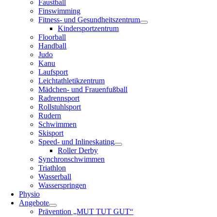
Faustball
Finswimming
Fitness- und Gesundheitszentrum
Kindersportzentrum
Floorball
Handball
Judo
Kanu
Laufsport
Leichtathletikzentrum
Mädchen- und Frauenfußball
Radrennsport
Rollstuhlsport
Rudern
Schwimmen
Skisport
Speed- und Inlineskating
Roller Derby
Synchronschwimmen
Triathlon
Wasserball
Wasserspringen
Physio
Angebote
Prävention „MUT TUT GUT“