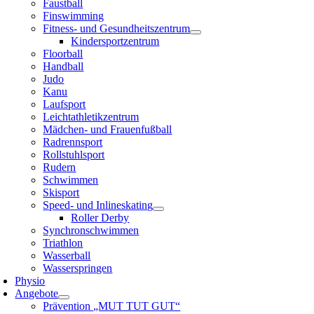
Faustball
Finswimming
Fitness- und Gesundheitszentrum
Kindersportzentrum
Floorball
Handball
Judo
Kanu
Laufsport
Leichtathletikzentrum
Mädchen- und Frauenfußball
Radrennsport
Rollstuhlsport
Rudern
Schwimmen
Skisport
Speed- und Inlineskating
Roller Derby
Synchronschwimmen
Triathlon
Wasserball
Wasserspringen
Physio
Angebote
Prävention „MUT TUT GUT“