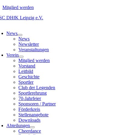
Mitglied werden
Zum
Inhalt
oggle
springen
avigation
News
News
Newsletter
Veranstaltungen
Verein
Mitglied werden
Vorstand
Leitbild
Geschichte
Sportler
Club der Legenden
Sportlerehrung
70-Jahrfeier
Sponsoren / Partner
Förderkreis
Stellenangebote
Downloads
Abteilungen
Cheerdance