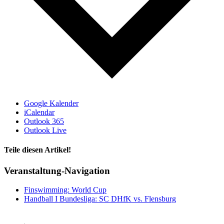
Google Kalender
iCalendar
Outlook 365
Outlook Live
Teile diesen Artikel!
Facebook
X
WhatsApp
Telegram
Veranstaltung-Navigation
Finswimming: World Cup
Handball I Bundesliga: SC DHfK vs. Flensburg