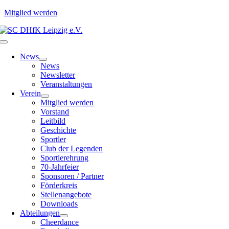
Mitglied werden
Zum
Inhalt
Toggle
springen
Navigation
News
News
Newsletter
Veranstaltungen
Verein
Mitglied werden
Vorstand
Leitbild
Geschichte
Sportler
Club der Legenden
Sportlerehrung
70-Jahrfeier
Sponsoren / Partner
Förderkreis
Stellenangebote
Downloads
Abteilungen
Cheerdance