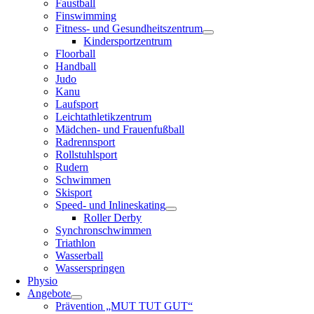
Faustball
Finswimming
Fitness- und Gesundheitszentrum
Kindersportzentrum
Floorball
Handball
Judo
Kanu
Laufsport
Leichtathletikzentrum
Mädchen- und Frauenfußball
Radrennsport
Rollstuhlsport
Rudern
Schwimmen
Skisport
Speed- und Inlineskating
Roller Derby
Synchronschwimmen
Triathlon
Wasserball
Wasserspringen
Physio
Angebote
Prävention „MUT TUT GUT“