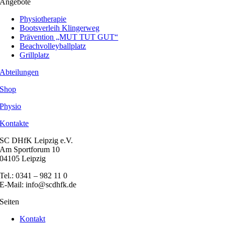
Angebote
Physiotherapie
Bootsverleih Klingerweg
Prävention „MUT TUT GUT“
Beachvolleyballplatz
Grillplatz
Abteilungen
Shop
Physio
Kontakte
SC DHfK Leipzig e.V.
Am Sportforum 10
04105 Leipzig
Tel.: 0341 – 982 11 0
E-Mail: info@scdhfk.de
Seiten
Kontakt