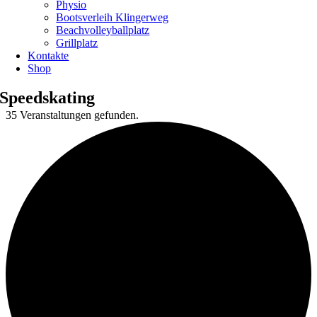
Physio
Bootsverleih Klingerweg
Beachvolleyballplatz
Grillplatz
Kontakte
Shop
Speedskating
35 Veranstaltungen gefunden.