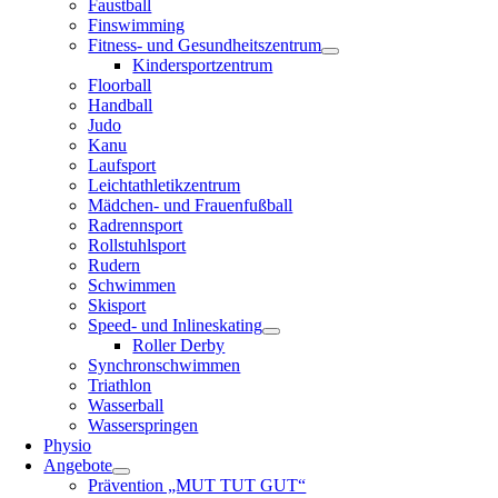
Faustball
Finswimming
Fitness- und Gesundheitszentrum
Kindersportzentrum
Floorball
Handball
Judo
Kanu
Laufsport
Leichtathletikzentrum
Mädchen- und Frauenfußball
Radrennsport
Rollstuhlsport
Rudern
Schwimmen
Skisport
Speed- und Inlineskating
Roller Derby
Synchronschwimmen
Triathlon
Wasserball
Wasserspringen
Physio
Angebote
Prävention „MUT TUT GUT“