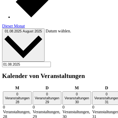
Dieser Monat
Datum wählen.
01.08.2025
August 2025
Kalender von Veranstaltungen
Montag
Dienstag
Mittwoch
Donn
M
D
M
D
0
0
0
0
Veranstaltungen
Veranstaltungen
Veranstaltungen
Veranstaltunge
28
29
30
31
0
0
0
0
Veranstaltungen,
Veranstaltungen,
Veranstaltungen,
Veranstaltunge
28
29
30
31