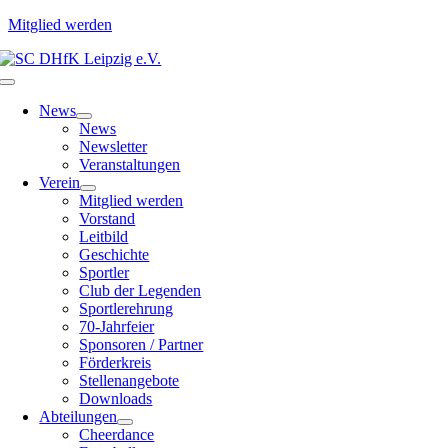
Mitglied werden
Zum
Inhalt
Toggle
springen
Navigation
News
News
Newsletter
Veranstaltungen
Verein
Mitglied werden
Vorstand
Leitbild
Geschichte
Sportler
Club der Legenden
Sportlerehrung
70-Jahrfeier
Sponsoren / Partner
Förderkreis
Stellenangebote
Downloads
Abteilungen
Cheerdance