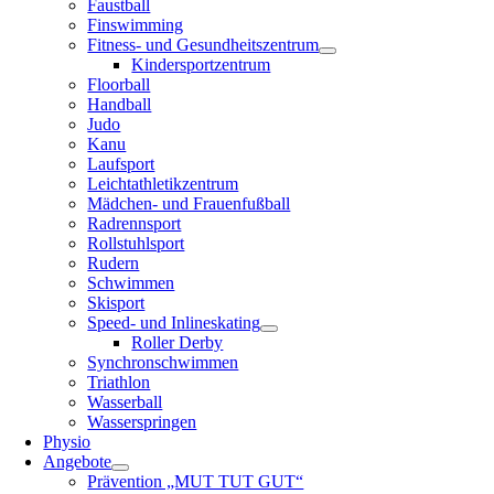
Faustball
Finswimming
Fitness- und Gesundheitszentrum
Kindersportzentrum
Floorball
Handball
Judo
Kanu
Laufsport
Leichtathletikzentrum
Mädchen- und Frauenfußball
Radrennsport
Rollstuhlsport
Rudern
Schwimmen
Skisport
Speed- und Inlineskating
Roller Derby
Synchronschwimmen
Triathlon
Wasserball
Wasserspringen
Physio
Angebote
Prävention „MUT TUT GUT“