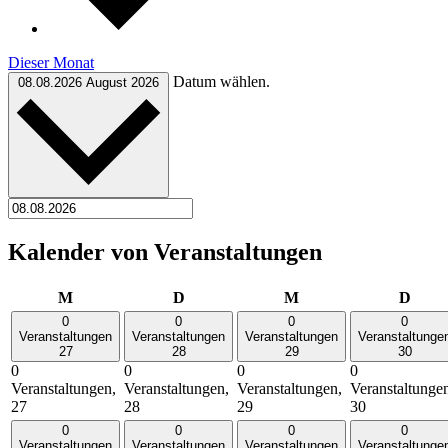
Dieser Monat
Datum wählen.
08.08.2026
August 2026
Kalender von Veranstaltungen
Montag
Dienstag
Mittwoch
Donn
M
D
M
D
0
0
0
0
Veranstaltungen
Veranstaltungen
Veranstaltungen
Veranstaltunge
27
28
29
30
0
0
0
0
Veranstaltungen,
Veranstaltungen,
Veranstaltungen,
Veranstaltunge
27
28
29
30
0
0
0
0
Veranstaltungen
Veranstaltungen
Veranstaltungen
Veranstaltunge