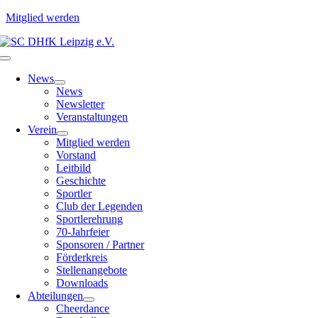
Mitglied werden
Zum
Inhalt
Toggle
springen
Navigation
News
News
Newsletter
Veranstaltungen
Verein
Mitglied werden
Vorstand
Leitbild
Geschichte
Sportler
Club der Legenden
Sportlerehrung
70-Jahrfeier
Sponsoren / Partner
Förderkreis
Stellenangebote
Downloads
Abteilungen
Cheerdance