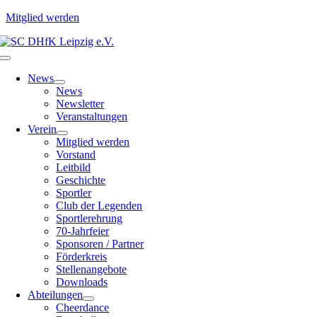
Mitglied werden
Zum
Inhalt
Toggle
springen
Navigation
News
News
Newsletter
Veranstaltungen
Verein
Mitglied werden
Vorstand
Leitbild
Geschichte
Sportler
Club der Legenden
Sportlerehrung
70-Jahrfeier
Sponsoren / Partner
Förderkreis
Stellenangebote
Downloads
Abteilungen
Cheerdance