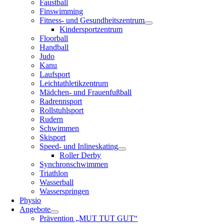
Faustball
Finswimming
Fitness- und Gesundheitszentrum
Kindersportzentrum
Floorball
Handball
Judo
Kanu
Laufsport
Leichtathletikzentrum
Mädchen- und Frauenfußball
Radrennsport
Rollstuhlsport
Rudern
Schwimmen
Skisport
Speed- und Inlineskating
Roller Derby
Synchronschwimmen
Triathlon
Wasserball
Wasserspringen
Physio
Angebote
Prävention „MUT TUT GUT“