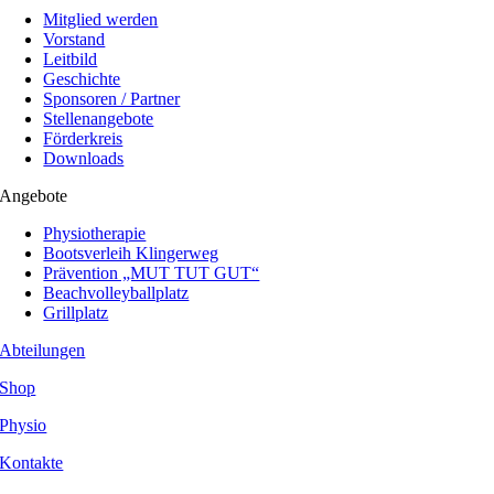
Mitglied werden
Vorstand
Leitbild
Geschichte
Sponsoren / Partner
Stellenangebote
Förderkreis
Downloads
Angebote
Physiotherapie
Bootsverleih Klingerweg
Prävention „MUT TUT GUT“
Beachvolleyballplatz
Grillplatz
Abteilungen
Shop
Physio
Kontakte