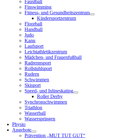
Faustball
Finswimming
Fitness- und Gesundheitszentrum
Kindersportzentrum
Floorball
Handball
Judo
Kanu
Laufsport
Leichtathletikzentrum
Mädchen- und Frauenfußball
Radrennsport
Rollstuhlsport
Rudern
Schwimmen
Skisport
Speed- und Inlineskating
Roller Derby
Synchronschwimmen
Triathlon
Wasserball
Wasserspringen
Physio
Angebote
Prävention „MUT TUT GUT“