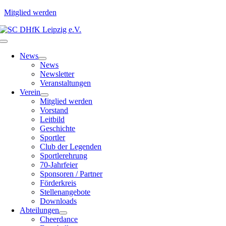
Mitglied werden
Zum
Inhalt
Toggle
springen
Navigation
News
News
Newsletter
Veranstaltungen
Verein
Mitglied werden
Vorstand
Leitbild
Geschichte
Sportler
Club der Legenden
Sportlerehrung
70-Jahrfeier
Sponsoren / Partner
Förderkreis
Stellenangebote
Downloads
Abteilungen
Cheerdance