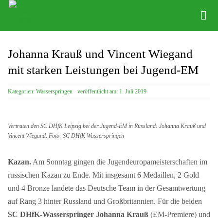
Zum
Inhalt
Tog
springen
Nav
News
Johanna Krauß und Vincent Wiegand
mit starken Leistungen bei Jugend-EM
Verein
Kategorien:
Wasserspringen
veröffentlicht am: 1. Juli 2019
Abteilungen
Physio
Vertraten den SC DHfK Leipzig bei der Jugend-EM in Russland: Johanna Krauß und
Vincent Wiegand. Foto: SC DHfK Wasserspringen
Angebote
Kontakte
Kazan.
Am Sonntag gingen die Jugendeuropameisterschaften im
russischen Kazan zu Ende. Mit insgesamt 6 Medaillen, 2 Gold
Shop
und 4 Bronze landete das Deutsche Team in der Gesamtwertung
auf Rang 3 hinter Russland und Großbritannien. Für die beiden
SC DHfK-Wasserspringer Johanna Krauß
(EM-Premiere) und