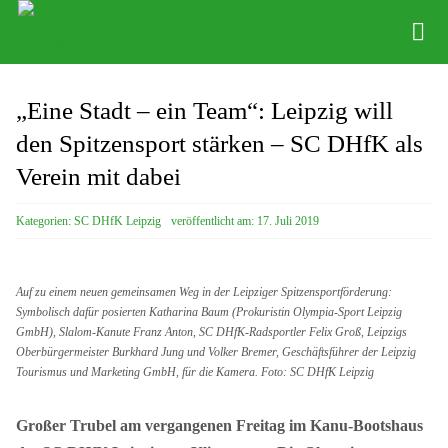
Zum
Inhalt
Tog
springen
Nav
News
„Eine Stadt – ein Team“: Leipzig will
den Spitzensport stärken – SC DHfK als
Verein
Verein mit dabei
Abteilungen
Kategorien:
SC DHfK Leipzig
veröffentlicht am: 17. Juli 2019
Physio
Angebote
Auf zu einem neuen gemeinsamen Weg in der Leipziger Spitzensportförderung:
Symbolisch dafür posierten Katharina Baum (Prokuristin Olympia-Sport Leipzig
Kontakte
GmbH), Slalom-Kanute Franz Anton, SC DHfK-Radsportler Felix Groß, Leipzigs
Oberbürgermeister Burkhard Jung und Volker Bremer, Geschäftsführer der Leipzig
Tourismus und Marketing GmbH, für die Kamera. Foto: SC DHfK Leipzig
Shop
Großer Trubel am vergangenen Freitag im Kanu-Bootshaus