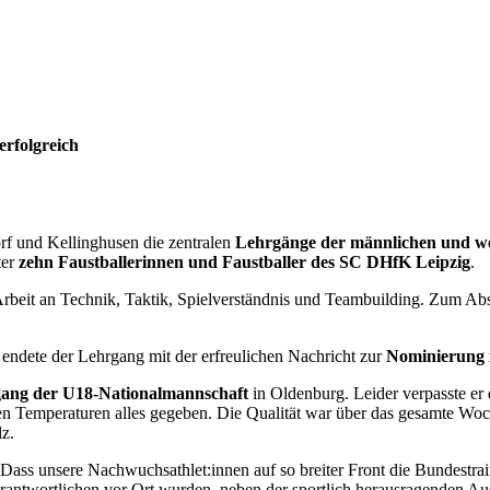
rfolgreich
rf und Kellinghusen die zentralen
Lehrgänge der männlichen und we
ter
zehn Faustballerinnen und Faustballer des SC DHfK Leipzig
.
rbeit an Technik, Taktik, Spielverständnis und Teambuilding. Zum Abs
endete der Lehrgang mit der erfreulichen Nachricht zur
Nominierung i
ang der U18-Nationalmannschaft
in Oldenburg. Leider verpasste er
en Temperaturen alles gegeben. Die Qualität war über das gesamte W
lz.
 „Dass unsere Nachwuchsathlet:innen auf so breiter Front die Bundestra
rantwortlichen vor Ort wurden, neben der sportlich herausragenden Aus