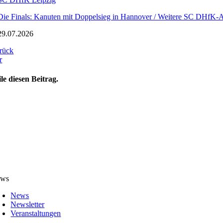
Die Finals: Kanuten mit Doppelsieg in Hannover / Weitere SC DHfK-A
29.07.2026
rück
r
ile diesen Beitrag.
ws
News
Newsletter
Veranstaltungen