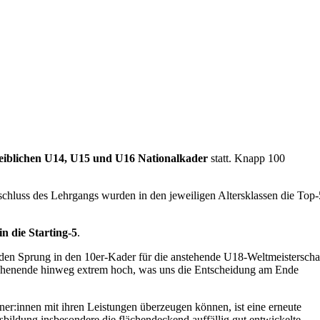
iblichen U14, U15 und U16 Nationalkader
statt. Knapp 100
chluss des Lehrgangs wurden in den jeweiligen Altersklassen die Top-
n die Starting-5
.
 den Sprung in den 10er-Kader für die anstehende U18-Weltmeisterscha
ochenende hinweg extrem hoch, was uns die Entscheidung am Ende
iner:innen mit ihren Leistungen überzeugen können, ist eine erneute
bildung insbesondere die flächendeckend auffällig gut entwickelte