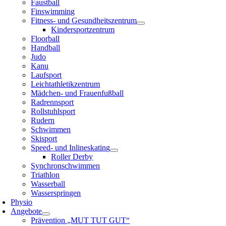
Faustball
Finswimming
Fitness- und Gesundheitszentrum
Kindersportzentrum
Floorball
Handball
Judo
Kanu
Laufsport
Leichtathletikzentrum
Mädchen- und Frauenfußball
Radrennsport
Rollstuhlsport
Rudern
Schwimmen
Skisport
Speed- und Inlineskating
Roller Derby
Synchronschwimmen
Triathlon
Wasserball
Wasserspringen
Physio
Angebote
Prävention „MUT TUT GUT“