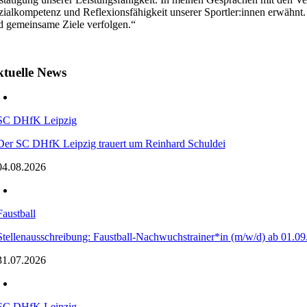
zialkompetenz und Reflexionsfähigkeit unserer Sportler:innen erwähnt.
d gemeinsame Ziele verfolgen.“
tuelle News
SC DHfK Leipzig
Der SC DHfK Leipzig trauert um Reinhard Schuldei
04.08.2026
Faustball
Stellenausschreibung: Faustball-Nachwuchstrainer*in (m/w/d) ab 01.09
31.07.2026
SC DHfK Leipzig