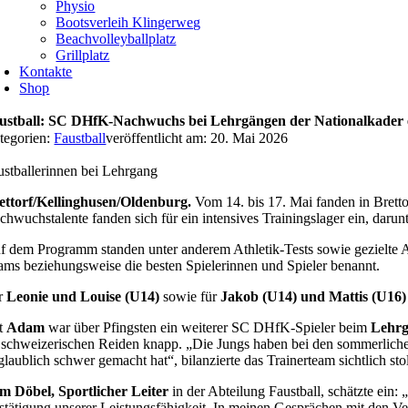
Physio
Bootsverleih Klingerweg
Beachvolleyballplatz
Grillplatz
Kontakte
Shop
ustball: SC DHfK-Nachwuchs bei Lehrgängen der Nationalkader e
tegorien:
Faustball
veröffentlicht am: 20. Mai 2026
ustballerinnen bei Lehrgang
ettorf/Kellinghusen/Oldenburg.
Vom 14. bis 17. Mai fanden in Bretto
chwuchstalente fanden sich für ein intensives Trainingslager ein, darun
f dem Programm standen unter anderem Athletik-Tests sowie gezielte A
ams beziehungsweise die besten Spielerinnen und Spieler benannt.
r
Leonie und Louise (U14)
sowie für
Jakob (U14) und Mattis (U16)
t
Adam
war über Pfingsten ein weiterer SC DHfK-Spieler beim
Lehrg
 schweizerischen Reiden knapp. „Die Jungs haben bei den sommerlich
glaublich schwer gemacht hat“, bilanzierte das Trainerteam sichtlich sto
m Döbel, Sportlicher Leiter
in der Abteilung Faustball, schätzte ein:
stätigung unserer Leistungsfähigkeit. In meinen Gesprächen mit den Ve