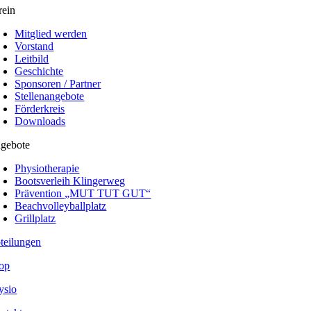
rein
Mitglied werden
Vorstand
Leitbild
Geschichte
Sponsoren / Partner
Stellenangebote
Förderkreis
Downloads
gebote
Physiotherapie
Bootsverleih Klingerweg
Prävention „MUT TUT GUT“
Beachvolleyballplatz
Grillplatz
teilungen
op
ysio