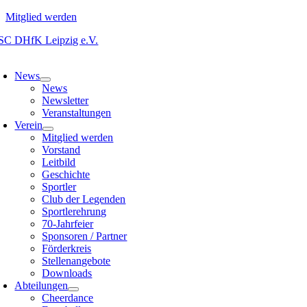
Mitglied werden
Zum
Inhalt
oggle
springen
avigation
News
News
Newsletter
Veranstaltungen
Verein
Mitglied werden
Vorstand
Leitbild
Geschichte
Sportler
Club der Legenden
Sportlerehrung
70-Jahrfeier
Sponsoren / Partner
Förderkreis
Stellenangebote
Downloads
Abteilungen
Cheerdance