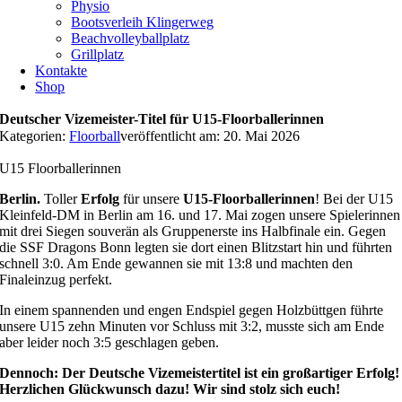
Physio
Bootsverleih Klingerweg
Beachvolleyballplatz
Grillplatz
Kontakte
Shop
Deutscher Vizemeister-Titel für U15-Floorballerinnen
Kategorien:
Floorball
veröffentlicht am: 20. Mai 2026
U15 Floorballerinnen
Berlin.
Toller
Erfolg
für unsere
U15-Floorballerinnen
! Bei der U15
Kleinfeld-DM in Berlin am 16. und 17. Mai zogen unsere Spielerinnen
mit drei Siegen souverän als Gruppenerste ins Halbfinale ein. Gegen
die SSF Dragons Bonn legten sie dort einen Blitzstart hin und führten
schnell 3:0. Am Ende gewannen sie mit 13:8 und machten den
Finaleinzug perfekt.
In einem spannenden und engen Endspiel gegen Holzbüttgen führte
unsere U15 zehn Minuten vor Schluss mit 3:2, musste sich am Ende
aber leider noch 3:5 geschlagen geben.
Dennoch: Der Deutsche Vizemeistertitel ist ein großartiger Erfolg!
Herzlichen Glückwunsch dazu! Wir sind stolz sich euch!