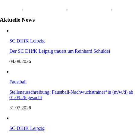
Aktuelle News
SC DHfK Leipzig
Der SC DHfK Leipzig trauert um Reinhard Schuldei
04.08.2026
Faustball
Stellenausschreibung: Faustball-Nachwuchstrainer*in (m/w/d) ab
01.09.26 gesucht
31.07.2026
SC DHfK Leipzig