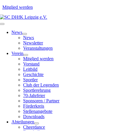
Mitglied werden
Zum
Inhalt
Toggle
springen
Navigation
News
News
Newsletter
Veranstaltungen
Verein
Mitglied werden
Vorstand
Leitbild
Geschichte
Sportler
Club der Legenden
Sportlerehrung
70-Jahrfeier
Sponsoren / Partner
Förderkreis
Stellenangebote
Downloads
Abteilungen
Cheerdance