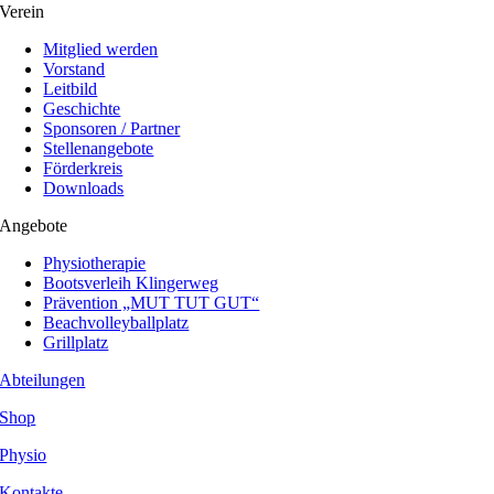
Verein
Mitglied werden
Vorstand
Leitbild
Geschichte
Sponsoren / Partner
Stellenangebote
Förderkreis
Downloads
Angebote
Physiotherapie
Bootsverleih Klingerweg
Prävention „MUT TUT GUT“
Beachvolleyballplatz
Grillplatz
Abteilungen
Shop
Physio
Kontakte