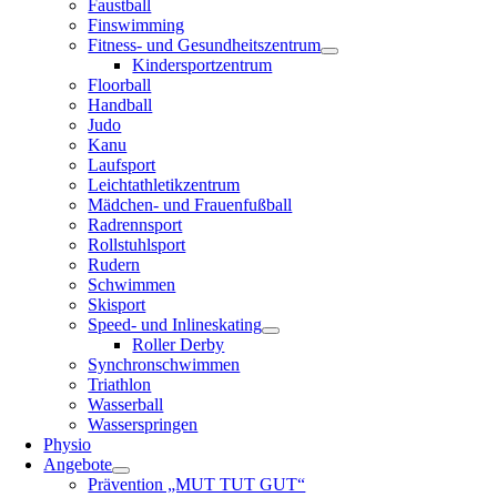
Faustball
Finswimming
Fitness- und Gesundheitszentrum
Kindersportzentrum
Floorball
Handball
Judo
Kanu
Laufsport
Leichtathletikzentrum
Mädchen- und Frauenfußball
Radrennsport
Rollstuhlsport
Rudern
Schwimmen
Skisport
Speed- und Inlineskating
Roller Derby
Synchronschwimmen
Triathlon
Wasserball
Wasserspringen
Physio
Angebote
Prävention „MUT TUT GUT“