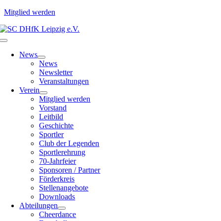
Mitglied werden
Zum
Inhalt
Toggle
springen
Navigation
News
News
Newsletter
Veranstaltungen
Verein
Mitglied werden
Vorstand
Leitbild
Geschichte
Sportler
Club der Legenden
Sportlerehrung
70-Jahrfeier
Sponsoren / Partner
Förderkreis
Stellenangebote
Downloads
Abteilungen
Cheerdance