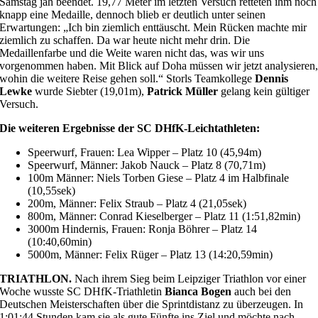
Samstag jäh beendet. 19,77 Meter im letzten Versuch retteten ihm noch
knapp eine Medaille, dennoch blieb er deutlich unter seinen
Erwartungen: „Ich bin ziemlich enttäuscht. Mein Rücken machte mir
ziemlich zu schaffen. Da war heute nicht mehr drin. Die
Medaillenfarbe und die Weite waren nicht das, was wir uns
vorgenommen haben. Mit Blick auf Doha müssen wir jetzt analysieren
wohin die weitere Reise gehen soll.“ Storls Teamkollege
Dennis
Lewke
wurde Siebter (19,01m),
Patrick Müller
gelang kein gültiger
Versuch.
Die weiteren Ergebnisse der SC DHfK-Leichtathleten:
Speerwurf, Frauen: Lea Wipper – Platz 10 (45,94m)
Speerwurf, Männer: Jakob Nauck – Platz 8 (70,71m)
100m Männer: Niels Torben Giese – Platz 4 im Halbfinale
(10,55sek)
200m, Männer: Felix Straub – Platz 4 (21,05sek)
800m, Männer: Conrad Kieselberger – Platz 11 (1:51,82min)
3000m Hindernis, Frauen: Ronja Böhrer – Platz 14
(10:40,60min)
5000m, Männer: Felix Rüger – Platz 13 (14:20,59min)
TRIATHLON.
Nach ihrem Sieg beim Leipziger Triathlon vor einer
Woche wusste SC DHfK-Triathletin
Bianca Bogen
auch bei den
Deutschen Meisterschaften über die Sprintdistanz zu überzeugen. In
1:01:44 Stunden kam sie als gute Fünfte ins Ziel und möchte nach