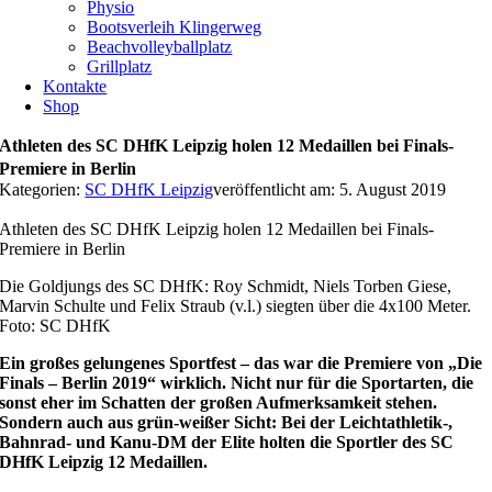
Physio
Bootsverleih Klingerweg
Beachvolleyballplatz
Grillplatz
Kontakte
Shop
Athleten des SC DHfK Leipzig holen 12 Medaillen bei Finals-
Premiere in Berlin
Kategorien:
SC DHfK Leipzig
veröffentlicht am: 5. August 2019
Athleten des SC DHfK Leipzig holen 12 Medaillen bei Finals-
Premiere in Berlin
Die Goldjungs des SC DHfK: Roy Schmidt, Niels Torben Giese,
Marvin Schulte und Felix Straub (v.l.) siegten über die 4x100 Meter.
Foto: SC DHfK
Ein großes gelungenes Sportfest – das war die Premiere von „Die
Finals – Berlin 2019“ wirklich. Nicht nur für die Sportarten, die
sonst eher im Schatten der großen Aufmerksamkeit stehen.
Sondern auch aus grün-weißer Sicht: Bei der Leichtathletik-,
Bahnrad- und Kanu-DM der Elite holten die Sportler des SC
DHfK Leipzig 12 Medaillen.