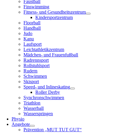
Faustball
Finswimming
Fitness- und Gesundheitszentrum
Kindersportzentrum
Floorball
Handball
Judo
Kanu
Laufsport
Leichtathletikzentrum
Mädchen- und Frauenfußball
Radrennsport
Rollstuhlsport
Rudern
Schwimmen
Skisport
Speed- und Inlineskating
Roller Derby
Synchronschwimmen
Triathlon
Wasserball
Wasserspringen
Physio
Angebote
Prävention „MUT TUT GUT“