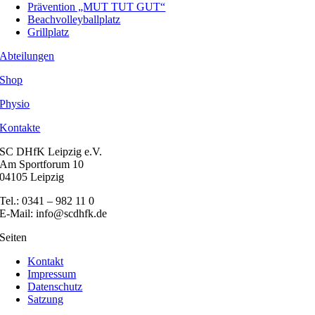
Prävention „MUT TUT GUT“
Beachvolleyballplatz
Grillplatz
Abteilungen
Shop
Physio
Kontakte
SC DHfK Leipzig e.V.
Am Sportforum 10
04105 Leipzig
Tel.: 0341 – 982 11 0
E-Mail: info@scdhfk.de
Seiten
Kontakt
Impressum
Datenschutz
Satzung