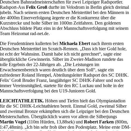
Deutschen Bahnradmeisterschaften für zwei Leipziger Radsportler.
Radsport-Ass
Felix Groß
durfte im Velodrom in Berlin gleich dreimal
jubeln. Nach seinem ersten Deutschen Meistertitel bei den Männern in
der 4000m Einerverfolgung ärgerte er die Konkurrenz über die
Kurzstrecke und holte Silber im 1000m Zeitfahren. Den goldenen
Abschluss bildete Platz eins in der Mannschaftsverfolgung mit seinem
Team Heizomat rad-net.de.
Die Freudentränen kullerten bei
Michaela Ebert
nach ihrem ersten
Deutschen Meistertitel im Scratch-Rennen. „Dass ich hier Gold hole,
ist echt der Wahnsinn. Damit habe ich nicht gerechnet“, sagte eine
überglückliche Gewinnerin. Silber im Zweier-Madison rundete das
tolle Ergebnis der 22-Jährigen ab. „Die Leistungen im
Erwachsenenbereich waren deutlich über dem Soll“, sagte ein
zufriedener Roland Hempel, Abteilungsleiter Radsport des SC DHfK.
Felix’ Groß Bruder Franz, langjähriger SC DHfK-Fahrer und noch
immer Vereinsmitglied, startete für den RC Luckau und holte in der
Mannschaftsverfolgung bei den U19-Junioren Gold.
LEICHTATHLETIK.
Höhen und Tiefen hielt das Olympiastadion
für die SC DHfK-Leichtathleten bereit. Einmal Gold, zweimal Silber
und zweimal Bronze erkämpften sich die Leipziger bei den Deutschen
Meisterschaften. Überglücklich waren vor allem die Silberjungs
Martin Vogel
(110m Hürden, 13,88sek) und
Robert Farken
(800m,
1:47,48min). „Ich bin sehr froh über den Podestplatz. Meine erste DM-