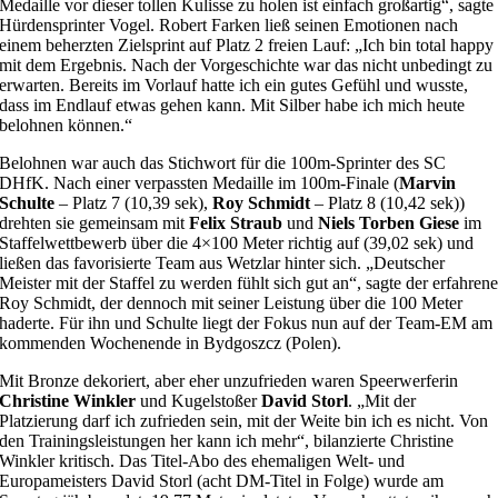
Medaille vor dieser tollen Kulisse zu holen ist einfach großartig“, sagte
Hürdensprinter Vogel. Robert Farken ließ seinen Emotionen nach
einem beherzten Zielsprint auf Platz 2 freien Lauf: „Ich bin total happy
mit dem Ergebnis. Nach der Vorgeschichte war das nicht unbedingt zu
erwarten. Bereits im Vorlauf hatte ich ein gutes Gefühl und wusste,
dass im Endlauf etwas gehen kann. Mit Silber habe ich mich heute
belohnen können.“
Belohnen war auch das Stichwort für die 100m-Sprinter des SC
DHfK. Nach einer verpassten Medaille im 100m-Finale (
Marvin
Schulte
– Platz 7 (10,39 sek),
Roy Schmidt
– Platz 8 (10,42 sek))
drehten sie gemeinsam mit
Felix Straub
und
Niels Torben Giese
im
Staffelwettbewerb über die 4×100 Meter richtig auf (39,02 sek) und
ließen das favorisierte Team aus Wetzlar hinter sich. „Deutscher
Meister mit der Staffel zu werden fühlt sich gut an“, sagte der erfahren
Roy Schmidt, der dennoch mit seiner Leistung über die 100 Meter
haderte. Für ihn und Schulte liegt der Fokus nun auf der Team-EM am
kommenden Wochenende in Bydgoszcz (Polen).
Mit Bronze dekoriert, aber eher unzufrieden waren Speerwerferin
Christine Winkler
und Kugelstoßer
David Storl
. „Mit der
Platzierung darf ich zufrieden sein, mit der Weite bin ich es nicht. Von
den Trainingsleistungen her kann ich mehr“, bilanzierte Christine
Winkler kritisch. Das Titel-Abo des ehemaligen Welt- und
Europameisters David Storl (acht DM-Titel in Folge) wurde am