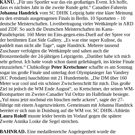
KANU.
„Für uns Sportler war das ein großartiges Event. Ich hoffe,
dass es nächstes Jahr in die zweite Runde geht.“ Canadier-Fahrerin
Johanna Handrick
vom SC DHfK Leipzig hatte eine klare Meinung
zu den erstmals ausgetragenen Finals in Berlin. 10 Sportarten – 10
deutsche Meisterschaften. Liveübertragung vieler Wettkämpfe in ARD
und ZDF. So auch die Deutschen Meisterschaften im Kanu-
Parallelsprint. 160 Meter im Eins-gegen-eins-Duell auf der Spree vor
der berühmten East Side Gallery. „Es war eine super Kulisse, da
paddelt man nicht alle Tage“, sagte Handrick. Mehrere tausend
Zuschauer verfolgten die Wettkämpfe und sahen auch die
Bronzemedaille der 24-jährigen Leipzigerin. „Darüber habe ich mich
sehr gefreut. Ich hatte vorab schon damit geliebäugelt, ins kleine Finale
einzuziehen.“ Clubkollege
Peter Kretschmer
schaffte es am Sonntag
sogar ins große Finale und unterlag dort Olympiasieger Jan Vandrey
(KC Potsdam) hauchdünn mit 21 Hundertsteln. „Die DM über 160
Meter war cool und ein schöner Zwischenschritt für mich. Das große
Ziel ist jedoch die WM Ende August“, so Kretschmer, der seinen WM-
Bootspartner im Zweier-Canadier Yul Oeltze im Halbfinale besiegte.
„Yul muss jetzt nochmal ein bisschen mehr ackern“, sagte der 27-
Jährige mit einem Augenzwinkern. Gemeinsam mit Johanna Handrick
bereitet er sich nun in Duisburg auf die WM vor. SC DHfK-Athletin
Laura Roloff
musste leider bereits im Vorlauf gegen die spätere
Zweite Annika Loske die Segel streichen.
BAHNRAD.
Eine medaillenreiche Angelegenheit wurde die