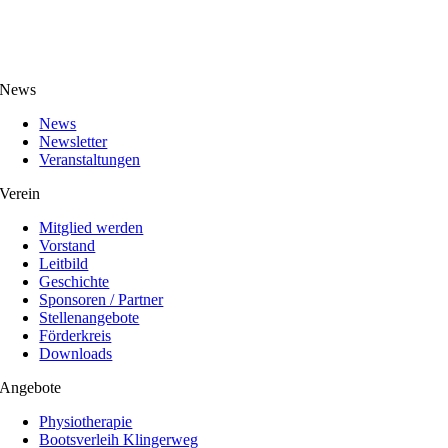
News
News
Newsletter
Veranstaltungen
Verein
Mitglied werden
Vorstand
Leitbild
Geschichte
Sponsoren / Partner
Stellenangebote
Förderkreis
Downloads
Angebote
Physiotherapie
Bootsverleih Klingerweg