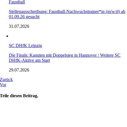
Faustball
Stellenausschreibung: Faustball-Nachwuchstrainer*in (m/w/d) ab
01.09.26 gesucht
31.07.2026
SC DHfK Leipzig
Die Finals: Kanuten mit Doppelsieg in Hannover / Weitere SC
DHfK-Aktive am Start
29.07.2026
Zurück
Vor
Teile diesen Beitrag.