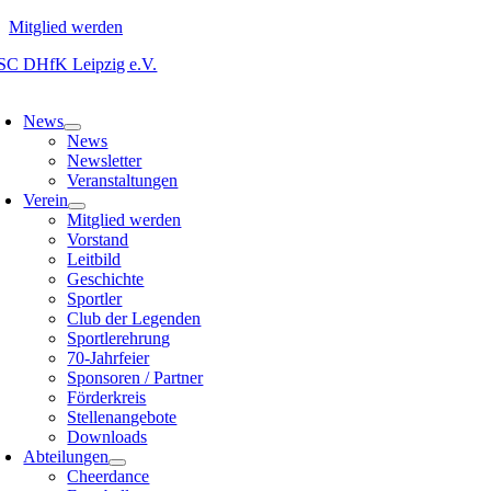
Mitglied werden
Zum
Inhalt
oggle
springen
avigation
News
News
Newsletter
Veranstaltungen
Verein
Mitglied werden
Vorstand
Leitbild
Geschichte
Sportler
Club der Legenden
Sportlerehrung
70-Jahrfeier
Sponsoren / Partner
Förderkreis
Stellenangebote
Downloads
Abteilungen
Cheerdance