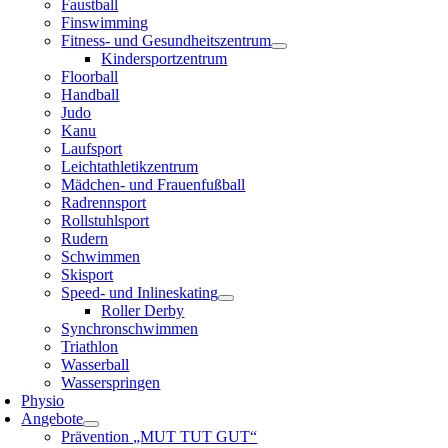
Faustball
Finswimming
Fitness- und Gesundheitszentrum
Kindersportzentrum
Floorball
Handball
Judo
Kanu
Laufsport
Leichtathletikzentrum
Mädchen- und Frauenfußball
Radrennsport
Rollstuhlsport
Rudern
Schwimmen
Skisport
Speed- und Inlineskating
Roller Derby
Synchronschwimmen
Triathlon
Wasserball
Wasserspringen
Physio
Angebote
Prävention „MUT TUT GUT“