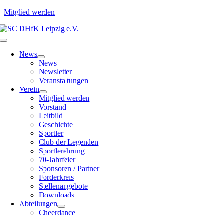
Mitglied werden
Zum
Inhalt
Toggle
springen
Navigation
News
News
Newsletter
Veranstaltungen
Verein
Mitglied werden
Vorstand
Leitbild
Geschichte
Sportler
Club der Legenden
Sportlerehrung
70-Jahrfeier
Sponsoren / Partner
Förderkreis
Stellenangebote
Downloads
Abteilungen
Cheerdance