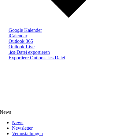
Google Kalender
iCalendar
Outlook 365
Outlook Live
.ics-Datei exportieren
Exportiere Outlook .ics Datei
News
News
Newsletter
Veranstaltungen