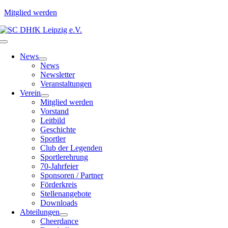
Mitglied werden
Zum
Inhalt
Toggle
springen
Navigation
News
News
Newsletter
Veranstaltungen
Verein
Mitglied werden
Vorstand
Leitbild
Geschichte
Sportler
Club der Legenden
Sportlerehrung
70-Jahrfeier
Sponsoren / Partner
Förderkreis
Stellenangebote
Downloads
Abteilungen
Cheerdance