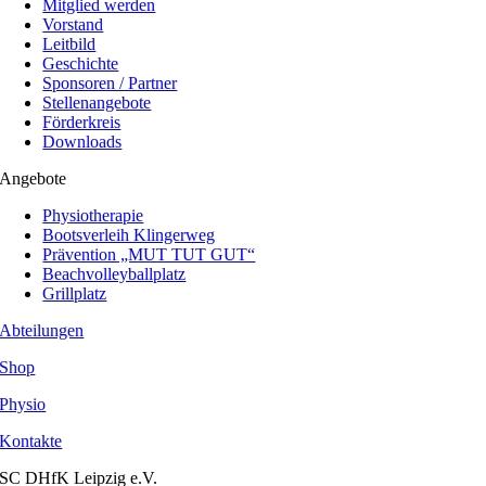
Mitglied werden
Vorstand
Leitbild
Geschichte
Sponsoren / Partner
Stellenangebote
Förderkreis
Downloads
Angebote
Physiotherapie
Bootsverleih Klingerweg
Prävention „MUT TUT GUT“
Beachvolleyballplatz
Grillplatz
Abteilungen
Shop
Physio
Kontakte
SC DHfK Leipzig e.V.