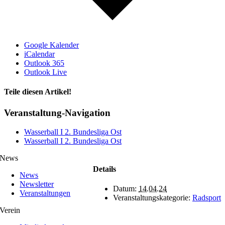
Google Kalender
iCalendar
Outlook 365
Outlook Live
Teile diesen Artikel!
Facebook
X
WhatsApp
Telegram
Veranstaltung-Navigation
Wasserball I 2. Bundesliga Ost
Wasserball I 2. Bundesliga Ost
News
Details
News
Newsletter
Datum:
14.04.24
Veranstaltungen
Veranstaltungskategorie:
Radsport
Verein