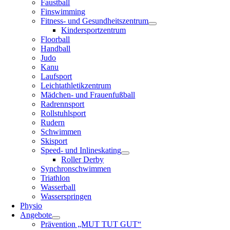
Faustball
Finswimming
Fitness- und Gesundheitszentrum
Kindersportzentrum
Floorball
Handball
Judo
Kanu
Laufsport
Leichtathletikzentrum
Mädchen- und Frauenfußball
Radrennsport
Rollstuhlsport
Rudern
Schwimmen
Skisport
Speed- und Inlineskating
Roller Derby
Synchronschwimmen
Triathlon
Wasserball
Wasserspringen
Physio
Angebote
Prävention „MUT TUT GUT“