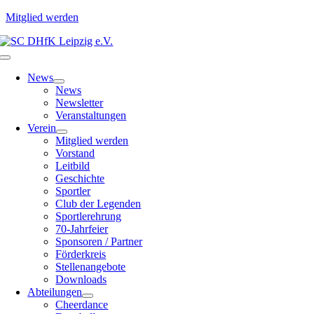
Mitglied werden
Zum
Inhalt
Toggle
springen
Navigation
News
News
Newsletter
Veranstaltungen
Verein
Mitglied werden
Vorstand
Leitbild
Geschichte
Sportler
Club der Legenden
Sportlerehrung
70-Jahrfeier
Sponsoren / Partner
Förderkreis
Stellenangebote
Downloads
Abteilungen
Cheerdance