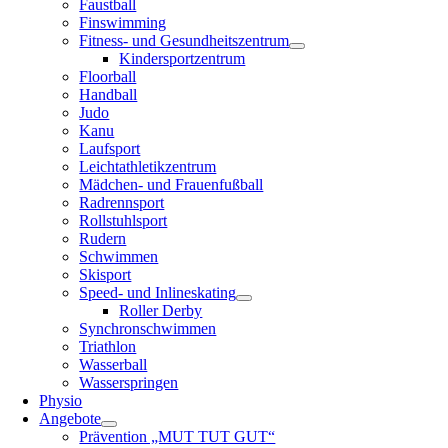
Faustball
Finswimming
Fitness- und Gesundheitszentrum
Kindersportzentrum
Floorball
Handball
Judo
Kanu
Laufsport
Leichtathletikzentrum
Mädchen- und Frauenfußball
Radrennsport
Rollstuhlsport
Rudern
Schwimmen
Skisport
Speed- und Inlineskating
Roller Derby
Synchronschwimmen
Triathlon
Wasserball
Wasserspringen
Physio
Angebote
Prävention „MUT TUT GUT“