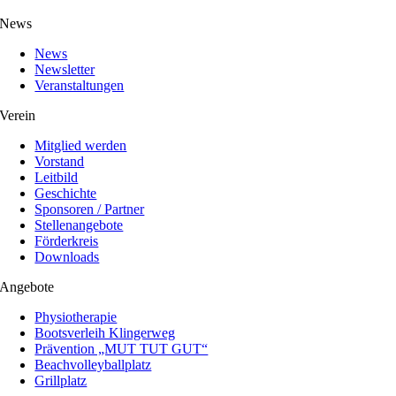
News
News
Newsletter
Veranstaltungen
Verein
Mitglied werden
Vorstand
Leitbild
Geschichte
Sponsoren / Partner
Stellenangebote
Förderkreis
Downloads
Angebote
Physiotherapie
Bootsverleih Klingerweg
Prävention „MUT TUT GUT“
Beachvolleyballplatz
Grillplatz