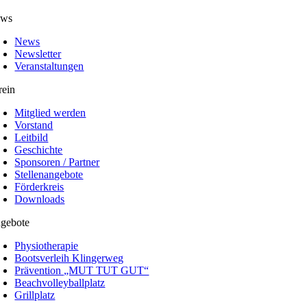
ws
News
Newsletter
Veranstaltungen
rein
Mitglied werden
Vorstand
Leitbild
Geschichte
Sponsoren / Partner
Stellenangebote
Förderkreis
Downloads
gebote
Physiotherapie
Bootsverleih Klingerweg
Prävention „MUT TUT GUT“
Beachvolleyballplatz
Grillplatz