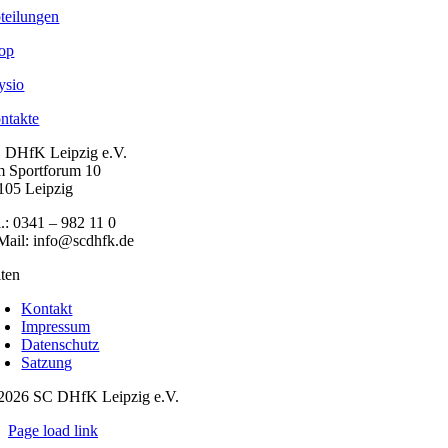
teilungen
op
ysio
ntakte
 DHfK Leipzig e.V.
 Sportforum 10
105 Leipzig
l.: 0341 – 982 11 0
Mail: info@scdhfk.de
iten
Kontakt
Impressum
Datenschutz
Satzung
2026 SC DHfK Leipzig e.V.
Page load link
Nach