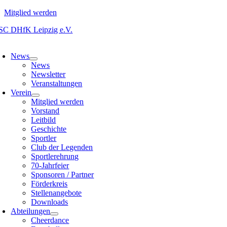
Mitglied werden
Zum
Inhalt
oggle
springen
avigation
News
News
Newsletter
Veranstaltungen
Verein
Mitglied werden
Vorstand
Leitbild
Geschichte
Sportler
Club der Legenden
Sportlerehrung
70-Jahrfeier
Sponsoren / Partner
Förderkreis
Stellenangebote
Downloads
Abteilungen
Cheerdance