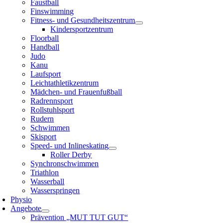
Faustball
Finswimming
Fitness- und Gesundheitszentrum
Kindersportzentrum
Floorball
Handball
Judo
Kanu
Laufsport
Leichtathletikzentrum
Mädchen- und Frauenfußball
Radrennsport
Rollstuhlsport
Rudern
Schwimmen
Skisport
Speed- und Inlineskating
Roller Derby
Synchronschwimmen
Triathlon
Wasserball
Wasserspringen
Physio
Angebote
Prävention „MUT TUT GUT“