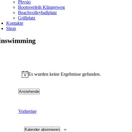
Physio
Bootsverleih Klingerweg
Beachvolleyballplatz
Grillplatz
Kontakte
Shop
inswimming
Veranstaltungen
Es wurden keine Ergebnisse gefunden.
Hinweis
Anstehende
Datum
wählen.
Veranstaltungen
Vorherige
Kalender abonnieren