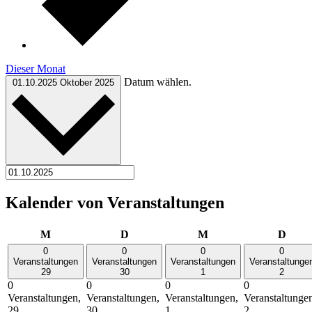
Dieser Monat
Datum wählen.
01.10.2025
Oktober 2025
Kalender von Veranstaltungen
Montag
Dienstag
Mittwoch
Donn
M
D
M
D
0
0
0
0
Veranstaltungen
Veranstaltungen
Veranstaltungen
Veranstaltunge
29
30
1
2
0
0
0
0
Veranstaltungen,
Veranstaltungen,
Veranstaltungen,
Veranstaltunge
29
30
1
2