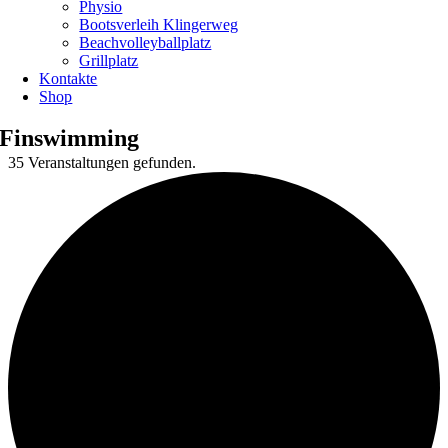
Physio
Bootsverleih Klingerweg
Beachvolleyballplatz
Grillplatz
Kontakte
Shop
Finswimming
35 Veranstaltungen gefunden.