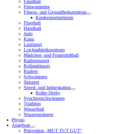
Faustball
Finswimming
Fitness- und Gesundheitszentrum
Kindersportzentrum
Floorball
Handball
Judo
Kanu
Laufsport
Leichtathletikzentrum
Mädchen- und Frauenfußball
Radrennsport
Rollstuhlsport
Rudern
Schwimmen
Skisport
Speed- und Inlineskating
Roller Derby
Synchronschwimmen
Triathlon
Wasserball
Wasserspringen
Physio
Angebote
Prävention „MUT TUT GUT“