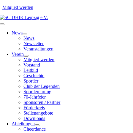
Mitglied werden
Zum
Inhalt
Toggle
springen
Navigation
News
News
Newsletter
Veranstaltungen
Verein
Mitglied werden
Vorstand
Leitbild
Geschichte
Sportler
Club der Legenden
Sportlerehrung
70-Jahrfeier
Sponsoren / Partner
Förderkreis
Stellenangebote
Downloads
Abteilungen
Cheerdance