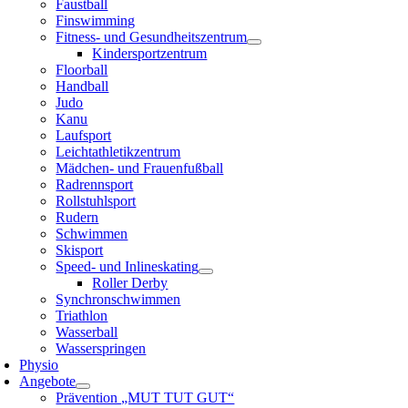
Faustball
Finswimming
Fitness- und Gesundheitszentrum
Kindersportzentrum
Floorball
Handball
Judo
Kanu
Laufsport
Leichtathletikzentrum
Mädchen- und Frauenfußball
Radrennsport
Rollstuhlsport
Rudern
Schwimmen
Skisport
Speed- und Inlineskating
Roller Derby
Synchronschwimmen
Triathlon
Wasserball
Wasserspringen
Physio
Angebote
Prävention „MUT TUT GUT“