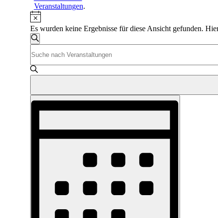
Veranstaltungen
.
Hinweis
Es wurden keine Ergebnisse für diese Ansicht gefunden. Hie
Veranstaltungen
Suche
Bitte
Suche
Schlüsselwort
und
eingeben.
Suche
Ansichten,
nach
Navigation
Veranstaltungen
Veranstaltung
Schlüsselwort.
Ansichten-
Navigation