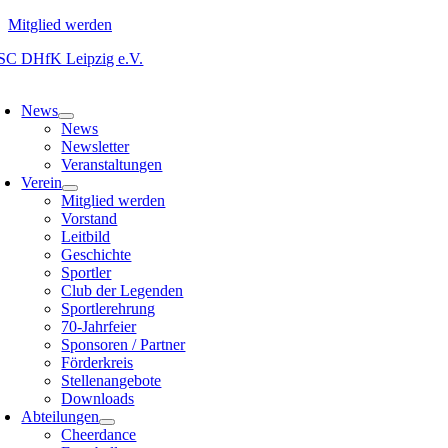
Mitglied werden
Zum
Inhalt
oggle
springen
avigation
News
News
Newsletter
Veranstaltungen
Verein
Mitglied werden
Vorstand
Leitbild
Geschichte
Sportler
Club der Legenden
Sportlerehrung
70-Jahrfeier
Sponsoren / Partner
Förderkreis
Stellenangebote
Downloads
Abteilungen
Cheerdance