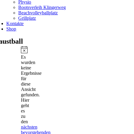
Physio
Bootsverleih Klingerweg
Beachvolleyballplatz
Grillplatz
Kontakte
Shop
austball
Veranstaltungen
Hinweis
Es
wurden
keine
Ergebnisse
für
diese
Ansicht
gefunden.
Hier
geht
es
zu
den
nächsten
bevorstehenden