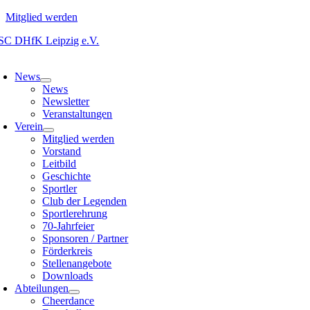
Mitglied werden
Zum
Inhalt
oggle
springen
avigation
News
News
Newsletter
Veranstaltungen
Verein
Mitglied werden
Vorstand
Leitbild
Geschichte
Sportler
Club der Legenden
Sportlerehrung
70-Jahrfeier
Sponsoren / Partner
Förderkreis
Stellenangebote
Downloads
Abteilungen
Cheerdance