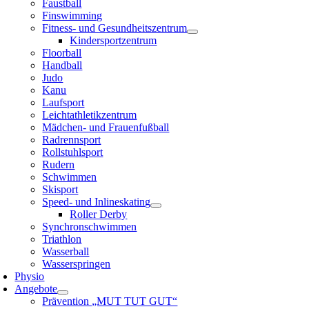
Faustball
Finswimming
Fitness- und Gesundheitszentrum
Kindersportzentrum
Floorball
Handball
Judo
Kanu
Laufsport
Leichtathletikzentrum
Mädchen- und Frauenfußball
Radrennsport
Rollstuhlsport
Rudern
Schwimmen
Skisport
Speed- und Inlineskating
Roller Derby
Synchronschwimmen
Triathlon
Wasserball
Wasserspringen
Physio
Angebote
Prävention „MUT TUT GUT“