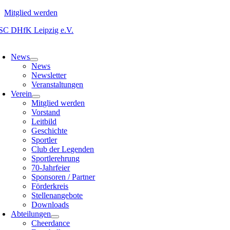
Mitglied werden
Zum
Inhalt
oggle
springen
avigation
News
News
Newsletter
Veranstaltungen
Verein
Mitglied werden
Vorstand
Leitbild
Geschichte
Sportler
Club der Legenden
Sportlerehrung
70-Jahrfeier
Sponsoren / Partner
Förderkreis
Stellenangebote
Downloads
Abteilungen
Cheerdance