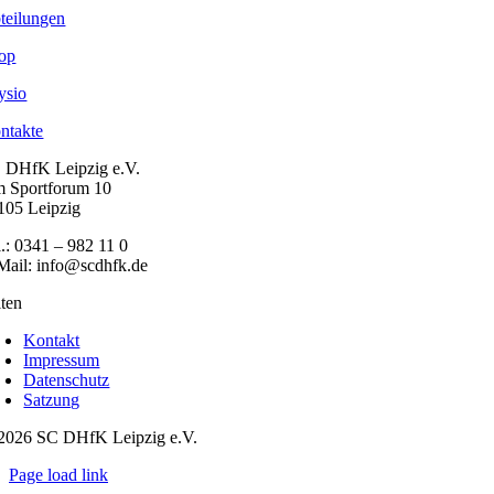
teilungen
op
ysio
ntakte
 DHfK Leipzig e.V.
 Sportforum 10
105 Leipzig
l.: 0341 – 982 11 0
Mail: info@scdhfk.de
iten
Kontakt
Impressum
Datenschutz
Satzung
2026 SC DHfK Leipzig e.V.
Page load link
Nach