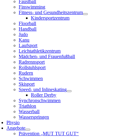
Faustball
Finswimming
Fitness- und Gesundheitszentrum
Kindersportzentrum
Floorball
Handball
Judo
Kanu
Laufsport
Leichtathletikzentrum
Mädchen- und Frauenfußball
Radrennsport
Rollstuhlsport
Rudern
Schwimmen
Skisport
Speed- und Inlineskating
Roller Derby
Synchronschwimmen
Triathlon
Wasserball
Wasserspringen
Physio
Angebote
Prävention „MUT TUT GUT“