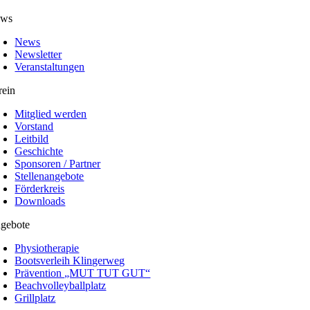
ws
News
Newsletter
Veranstaltungen
rein
Mitglied werden
Vorstand
Leitbild
Geschichte
Sponsoren / Partner
Stellenangebote
Förderkreis
Downloads
gebote
Physiotherapie
Bootsverleih Klingerweg
Prävention „MUT TUT GUT“
Beachvolleyballplatz
Grillplatz