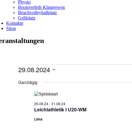
Physio
Bootsverleih Klingerweg
Beachvolleyballplatz
Grillplatz
Kontakte
Shop
eranstaltungen
Veranstaltungen
29.08.2024
für
Datum
29.08.24
wählen.
Ganztägig
26.08.24
-
31.08.24
Leichtathletik I U20-WM
Lima