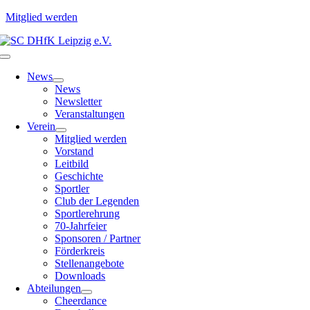
Mitglied werden
Zum
Inhalt
Toggle
springen
Navigation
News
News
Newsletter
Veranstaltungen
Verein
Mitglied werden
Vorstand
Leitbild
Geschichte
Sportler
Club der Legenden
Sportlerehrung
70-Jahrfeier
Sponsoren / Partner
Förderkreis
Stellenangebote
Downloads
Abteilungen
Cheerdance