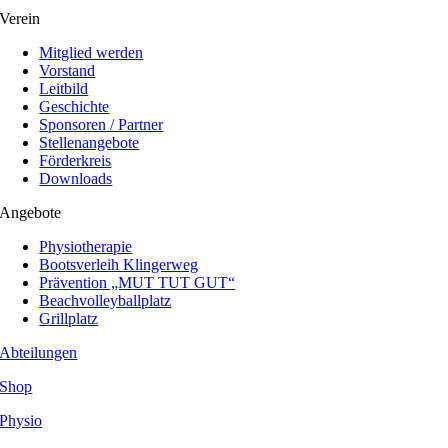
Verein
Mitglied werden
Vorstand
Leitbild
Geschichte
Sponsoren / Partner
Stellenangebote
Förderkreis
Downloads
Angebote
Physiotherapie
Bootsverleih Klingerweg
Prävention „MUT TUT GUT“
Beachvolleyballplatz
Grillplatz
Abteilungen
Shop
Physio