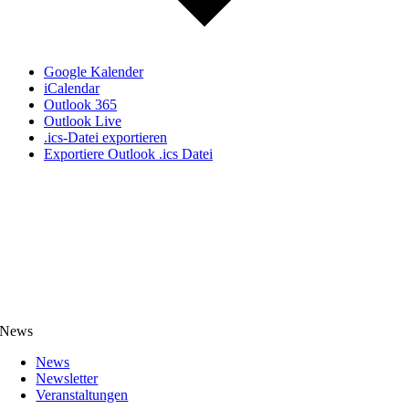
Google Kalender
iCalendar
Outlook 365
Outlook Live
.ics-Datei exportieren
Exportiere Outlook .ics Datei
News
News
Newsletter
Veranstaltungen