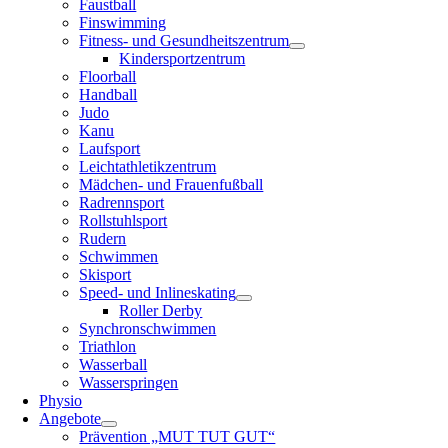
Faustball
Finswimming
Fitness- und Gesundheitszentrum
Kindersportzentrum
Floorball
Handball
Judo
Kanu
Laufsport
Leichtathletikzentrum
Mädchen- und Frauenfußball
Radrennsport
Rollstuhlsport
Rudern
Schwimmen
Skisport
Speed- und Inlineskating
Roller Derby
Synchronschwimmen
Triathlon
Wasserball
Wasserspringen
Physio
Angebote
Prävention „MUT TUT GUT“