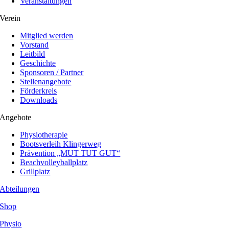
Veranstaltungen
Verein
Mitglied werden
Vorstand
Leitbild
Geschichte
Sponsoren / Partner
Stellenangebote
Förderkreis
Downloads
Angebote
Physiotherapie
Bootsverleih Klingerweg
Prävention „MUT TUT GUT“
Beachvolleyballplatz
Grillplatz
Abteilungen
Shop
Physio