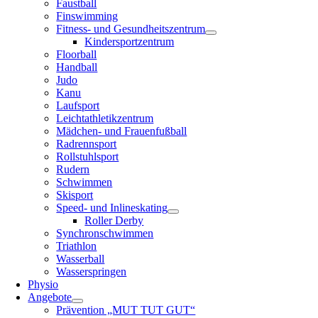
Faustball
Finswimming
Fitness- und Gesundheitszentrum
Kindersportzentrum
Floorball
Handball
Judo
Kanu
Laufsport
Leichtathletikzentrum
Mädchen- und Frauenfußball
Radrennsport
Rollstuhlsport
Rudern
Schwimmen
Skisport
Speed- und Inlineskating
Roller Derby
Synchronschwimmen
Triathlon
Wasserball
Wasserspringen
Physio
Angebote
Prävention „MUT TUT GUT“