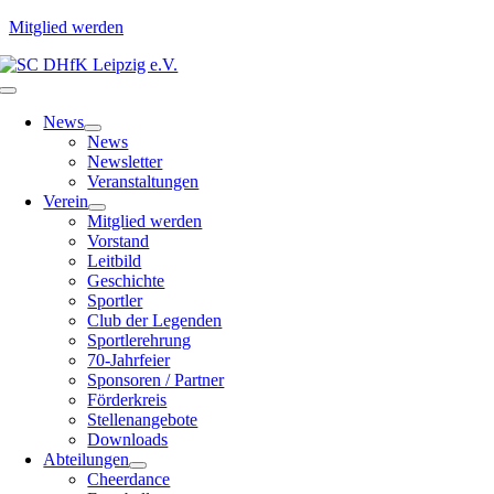
Mitglied werden
Zum
Inhalt
Toggle
springen
Navigation
News
News
Newsletter
Veranstaltungen
Verein
Mitglied werden
Vorstand
Leitbild
Geschichte
Sportler
Club der Legenden
Sportlerehrung
70-Jahrfeier
Sponsoren / Partner
Förderkreis
Stellenangebote
Downloads
Abteilungen
Cheerdance