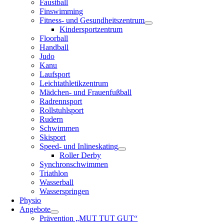
Faustball
Finswimming
Fitness- und Gesundheitszentrum
Kindersportzentrum
Floorball
Handball
Judo
Kanu
Laufsport
Leichtathletikzentrum
Mädchen- und Frauenfußball
Radrennsport
Rollstuhlsport
Rudern
Schwimmen
Skisport
Speed- und Inlineskating
Roller Derby
Synchronschwimmen
Triathlon
Wasserball
Wasserspringen
Physio
Angebote
Prävention „MUT TUT GUT“