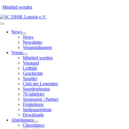
Mitglied werden
Zum
Inhalt
Toggle
springen
Navigation
News
News
Newsletter
Veranstaltungen
Verein
Mitglied werden
Vorstand
Leitbild
Geschichte
Sportler
Club der Legenden
Sportlerehrung
70-Jahrfeier
Sponsoren / Partner
Förderkreis
Stellenangebote
Downloads
Abteilungen
Cheerdance