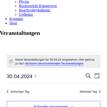
Physio
Bootsverleih Klingerweg
Beachvolleyballplatz
Grillplatz
Kontakte
Shop
Veranstaltungen
Veranstaltungen
für
Keine Veranstaltungen für 30.04.24 vorgesehen. Hier geht es
Hinweis
zu den
nächsten bevorstehenden Veranstaltungen
.
30.04.24
30.04.2024
Veranstal
Veran
Suche
Tag
Ansic
Suche
Datum
Navig
wählen.
und
Vorheriger Tag
Nächster Tag
Ansichten
Navigati
Kalender abonnieren