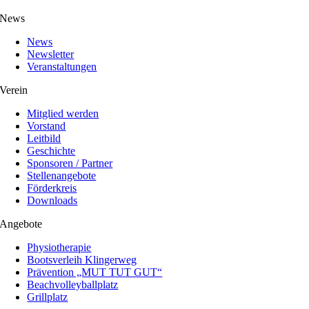
News
News
Newsletter
Veranstaltungen
Verein
Mitglied werden
Vorstand
Leitbild
Geschichte
Sponsoren / Partner
Stellenangebote
Förderkreis
Downloads
Angebote
Physiotherapie
Bootsverleih Klingerweg
Prävention „MUT TUT GUT“
Beachvolleyballplatz
Grillplatz